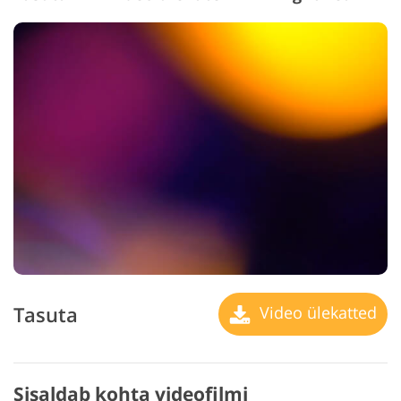
Tasuta
Video ülekatted
Sisaldab kohta videofilmi