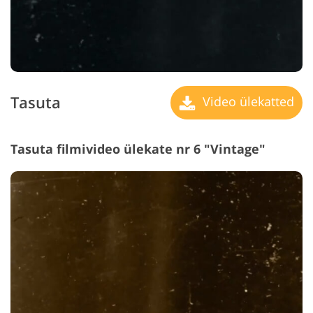
Tasuta
Video ülekatted
Tasuta filmivideo ülekate nr 6 "Vintage"