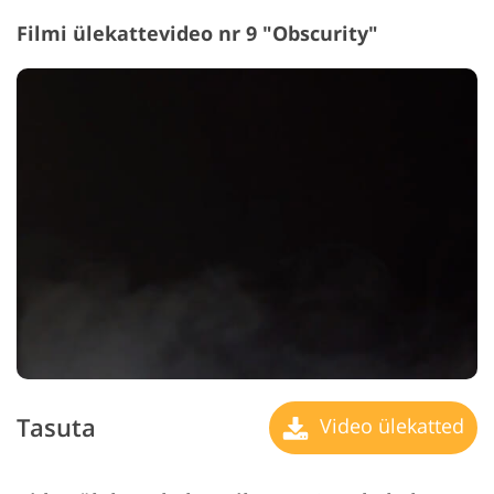
Filmi ülekattevideo nr 9 "Obscurity"
Tasuta
Video ülekatted