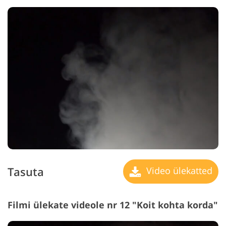
Tasuta
Video ülekatted
Filmi ülekate videole nr 12 "Koit kohta korda"