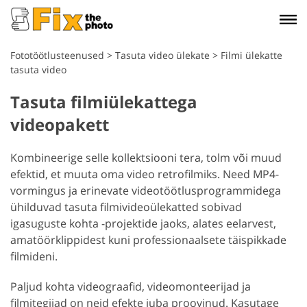
Fototöötlusteenused
>
Tasuta video ülekate
>
Filmi ülekatte
tasuta video
Tasuta filmiülekattega
videopakett
Kombineerige selle kollektsiooni tera, tolm või muud
efektid, et muuta oma video retrofilmiks. Need MP4-
vormingus ja erinevate videotöötlusprogrammidega
ühilduvad tasuta filmivideoülekatted sobivad
igasuguste kohta -projektide jaoks, alates eelarvest,
amatöörklippidest kuni professionaalsete täispikkade
filmideni.
Paljud kohta videograafid, videomonteerijad ja
filmitegijad on neid efekte juba proovinud. Kasutage