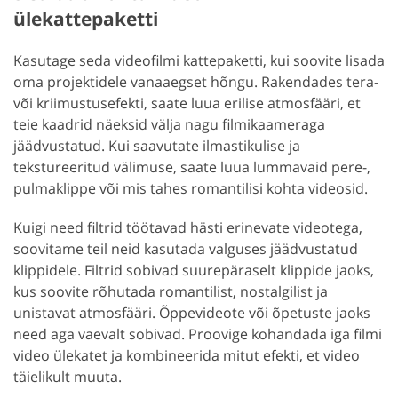
ülekattepaketti
Kasutage seda videofilmi kattepaketti, kui soovite lisada
oma projektidele vanaaegset hõngu. Rakendades tera-
või kriimustusefekti, saate luua erilise atmosfääri, et
teie kaadrid näeksid välja nagu filmikaameraga
jäädvustatud. Kui saavutate ilmastikulise ja
tekstureeritud välimuse, saate luua lummavaid pere-,
pulmaklippe või mis tahes romantilisi kohta videosid.
Kuigi need filtrid töötavad hästi erinevate videotega,
soovitame teil neid kasutada valguses jäädvustatud
klippidele. Filtrid sobivad suurepäraselt klippide jaoks,
kus soovite rõhutada romantilist, nostalgilist ja
unistavat atmosfääri. Õppevideote või õpetuste jaoks
need aga vaevalt sobivad. Proovige kohandada iga filmi
video ülekatet ja kombineerida mitut efekti, et video
täielikult muuta.