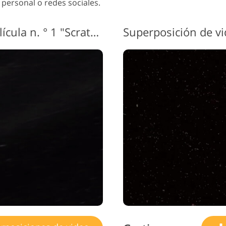
 personal o redes sociales.
icios de Retoque de
Datos de Entrenamiento de
Servicios de 
Joyas
IA
vid
Video superpuesto de película n. ° 1 "Scratched Film"