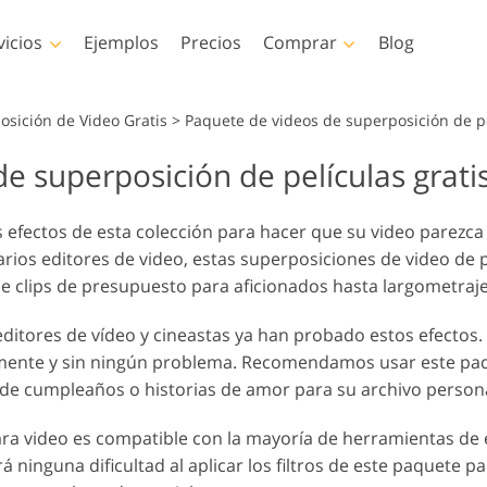
vicios
Ejemplos
Precios
Comprar
Blog
Photoshop
Templates
Vi
osición de Video Gratis
>
Paquete de videos de superposición de pe
e superposición de películas grati
es de Photoshop
Plantillas
LUT profes
Servicios de retoque
Servicios de 
es de Photoshop
Plantillas de marketing
Superposic
e Corporal Servicios
fotográfico de bebés
fotos inmob
efectos de esta colección para hacer que su video parezca 
osiciones de
Tarjetas de San Valentín
ios editores de video, estas superposiciones de video de 
hop
Invitaciones de boda
e clips de presupuesto para aficionados hasta largometraje
as de Photoshop
Invitación de cumpleaños
es Ps Colecciones
infantil
ditores de vídeo y cineastas ya han probado estos efectos
tas
os generados por IA
Servicios de manipulación
Servicios de r
amente y sin ningún problema. Recomendamos usar este paq
erpone
 prendas de vestir
de imágenes
de fotog
e cumpleaños o historias de amor para su archivo personal
iones enteras
ra video es compatible con la mayoría de herramientas de e
ninguna dificultad al aplicar los filtros de este paquete 