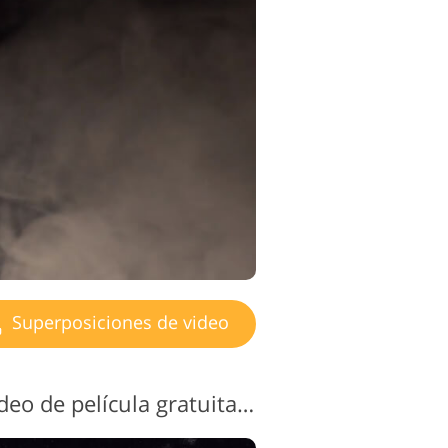
Superposiciones de video
Superposición de vídeo de película gratuita n.º 14 "Dust Bunnies"