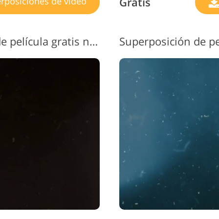
Gratis
rposiciones de video
Video de superposición de película gratis n. ° 3 "Retro Feel"