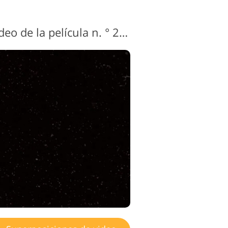
edición de
eo
Superposición de video de la película n. ° 2 "Grainy"