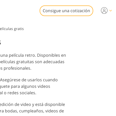
Consigue una cotización
deo
lículas gratis
s
ionales
edición de
iones de video
iliarias
una película retro. Disponibles en
películas gratuitas son adecuadas
s profesionales.
. Asegúrese de usarlos cuando
estauración
uete para algunos videos
rafías
 o redes sociales.
dición de video y está disponible
para bodas, cumpleaños, videos de