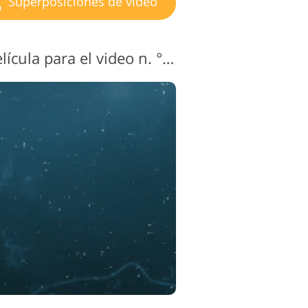
Superposiciones de video
Superposición de película para el video n. ° 4 "Submerged"