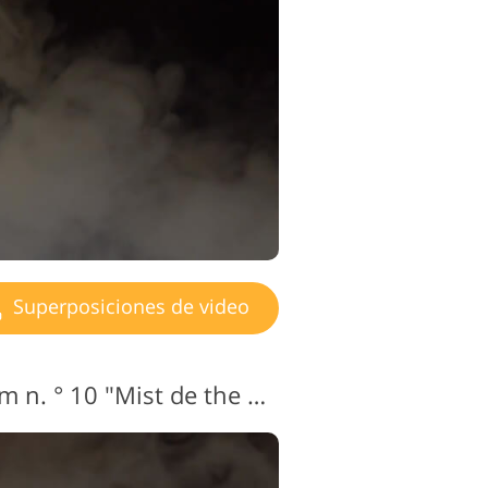
Superposiciones de video
Video Overlay de Film n. ° 10 "Mist de the Past"