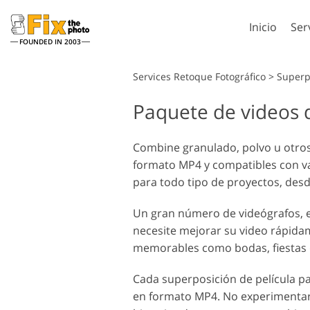
Inicio
Ser
FOUNDED IN 2003
Lightroom
Services Retoque Fotográfico
>
Superp
Paquete de videos d
Preestablecidos de
Accion
Lightroom
Servicios de retoque en la
Pincel
Retoqu
cabeza
Colecciones completas
Combine granulado, polvo u otros 
Superp
de preajustes LR
formato MP4 y compatibles con var
Photos
Ajustes preestablecidos
para todo tipo de proyectos, desd
Textur
de mejor oferta
Accion
Colección móvil
Un gran número de videógrafos, e
comple
Servicios de Edición de
Model
necesite mejorar su video rápid
Ps sup
Fotos de Bodas
para
memorables como bodas, fiestas d
colecc
Cada superposición de película pa
en formato MP4. No experimentará 