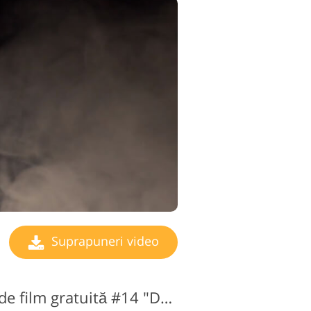
Suprapuneri video
Suprapunere video de film gratuită #14 "Dust Bunnies"