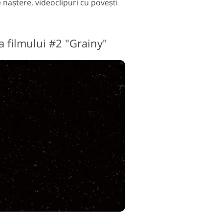
e naștere, videoclipuri cu povești
de editare video
 filmului #2 "Grainy"