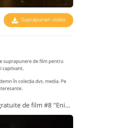
Suprapuneri video
are suprapunere de film pentru
i captivant.
demn în colecția dvs. media. Pe
nteresante.
Suprapuneri video gratuite de film #8 "Enigma"