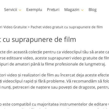
Servicii
Exemplu
Prețuri
Magazin
Blog
Photoshop
Templates
i Video Gratuite
>
Pachet video gratuit cu suprapunere de film
t cu suprapunere de film
țiuni Photoshop
Șabloane
LUT-ur
Servicii 
rii Photoshop
Șabloane de marketing
Suprap
Retușare corp Servicii
Pat Foto Retușarea Servicii
im
te din această colecție pentru ca videoclipul tău să arate ca
prapuneri Photoshop
Carduri de Ziua
se editoare video, aceste suprapuneri video gratuite de fil
Îndrăgostiților
xturi Photoshop
clipuri de amatori până la filme profesionale de lungmetraj.
Invitatii de nunta
Acțiuni Colecții întregi
Invitație de ziua de
 Suprapune colecții
 video și realizatori de film au încercat deja aceste efecte. A
naștere a copiilor
tregi
Modele generate de
Servicii de manipulare a
ți videoclipul rapid și fără probleme. Vă recomandăm să fol
inteligență artificială
Foto Rest
imaginilor
pentru îmbrăcăminte
 nunți, petreceri de naștere sau povești de dragoste, pentru
 este compatibil cu majoritatea instrumentelor de editare v