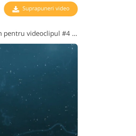
Suprapuneri video
Suprapunere de film pentru videoclipul #4 "Submerged"