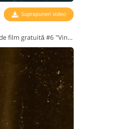
Suprapuneri video
Suprapunere video de film gratuită #6 "Vintage"