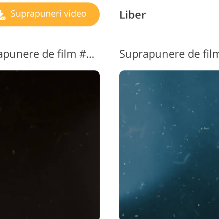
Liber
Suprapuneri video
Videoclip gratuit cu suprapunere de film #3 "Retro Feel"