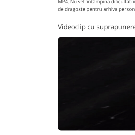
MP4. Nu veți întâmpina dificultăți î
Retusarea produsului
de dragoste pentru arhiva personal
B
Servicii