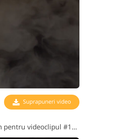
Suprapuneri video
Suprapunere de film pentru videoclipul #12 "Dawn de Times"