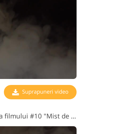
Suprapuneri video
Suprapunere video a filmului #10 "Mist de the Past"