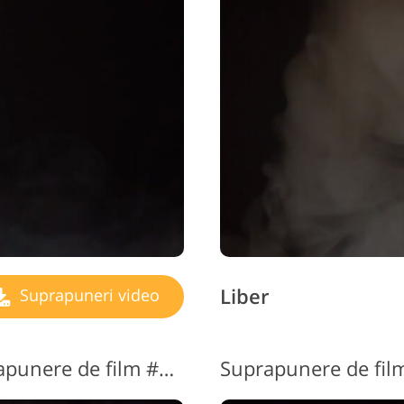
Liber
Suprapuneri video
Videoclip gratuit cu suprapunere de film #11 "Thick Haze"