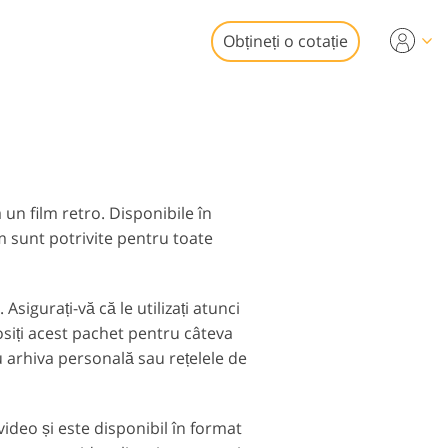
Obțineți o cotație
Video
i profesionale
de editare foto
uneri video
obiliare
 un film retro. Disponibile în
m sunt potrivite pentru toate
sigurați-vă că le utilizați atunci
osiți acest pachet pentru câteva
aurare Servicii
 arhiva personală sau rețelele de
ideo și este disponibil în format