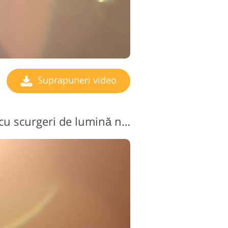
Suprapuneri video
Suprapunere video cu scurgeri de lumină nr. 12 "Tenderness"