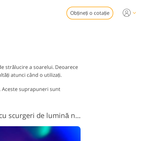
Obțineți o cotație
Video
i profesionale
de editare foto
uneri video
obiliare
de strălucire a soarelui. Deoarece
ăți atunci când o utilizați.
ie. Aceste suprapuneri sunt
aurare Servicii
Suprapunere video cu scurgeri de lumină nr. 2 "Stratosphere"