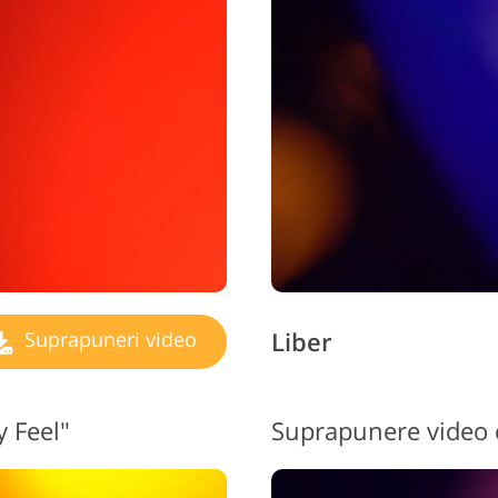
ijuterii Retușând Servicii
Date de Antrenament AI
Servicii 
Liber
Suprapuneri video
y Feel"