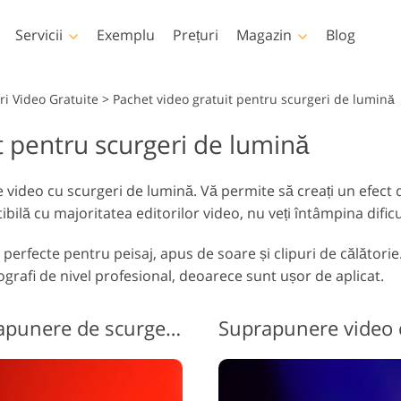
Servicii
Exemplu
Prețuri
Magazin
Blog
Photoshop
Templates
i Video Gratuite
>
Pachet video gratuit pentru scurgeri de lumină
t pentru scurgeri de lumină
țiuni Photoshop
Șabloane
LUT-ur
Servicii 
rii Photoshop
Șabloane de marketing
Suprap
Retușare corp Servicii
Pat Foto Retușarea Servicii
im
e video cu scurgeri de lumină. Vă permite să creați un efect 
prapuneri Photoshop
Carduri de Ziua
ă cu majoritatea editorilor video, nu veți întâmpina dificult
Îndrăgostiților
xturi Photoshop
Invitatii de nunta
Acțiuni Colecții întregi
i perfecte pentru peisaj, apus de soare și clipuri de călător
Invitație de ziua de
 Suprapune colecții
ografi de nivel profesional, deoarece sunt ușor de aplicat.
naștere a copiilor
tregi
Modele generate de
Servicii de manipulare a
inteligență artificială
Foto Rest
imaginilor
pentru îmbrăcăminte
Videoclip gratuit cu suprapunere de scurgeri de lumină nr. 1 "Passion"