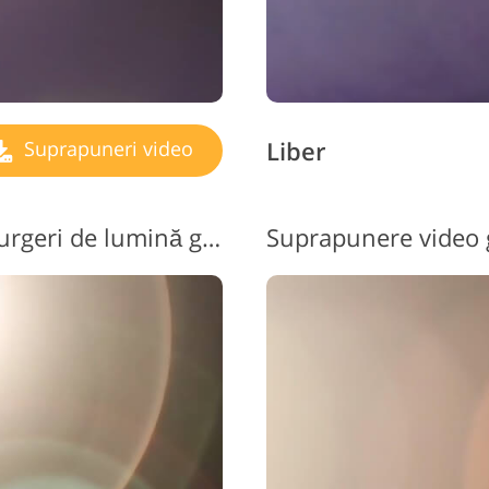
Liber
Suprapuneri video
Suprapunere video cu scurgeri de lumină gratuită nr. 9 "Shining Moment"