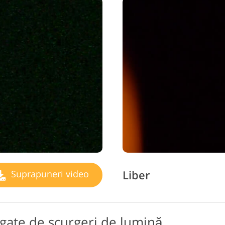
Liber
Suprapuneri video
gate de scurgeri de lumină