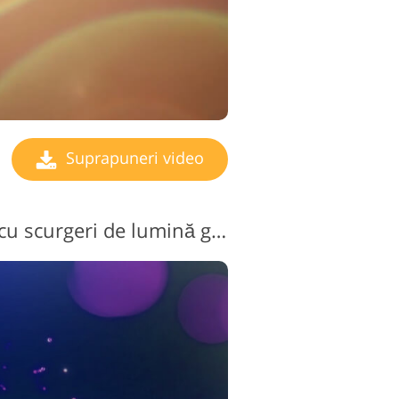
Suprapuneri video
Suprapunere video cu scurgeri de lumină gratuită nr. 14 "Veil de Mystery"