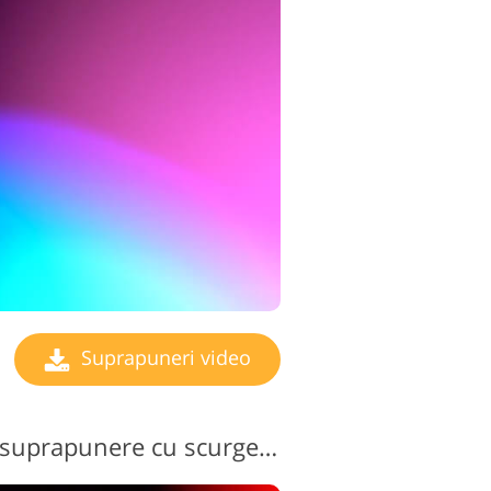
Suprapuneri video
Videoclip gratuit cu suprapunere cu scurgeri de lumină nr. 6 "Overexposure"