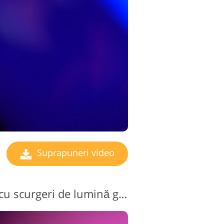
de editare video
Suprapuneri video
Suprapunere video cu scurgeri de lumină gratuită nr. 4 "City Lights"