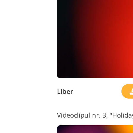
Retusarea produsului
B
Servicii
Liber
Videoclipul nr. 3, "Holida