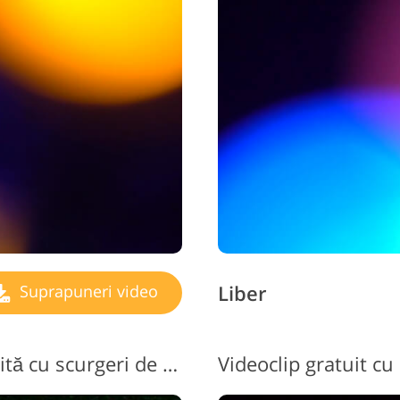
Liber
Suprapuneri video
Suprapunere video gratuită cu scurgeri de lumină nr. 5 "Noise"