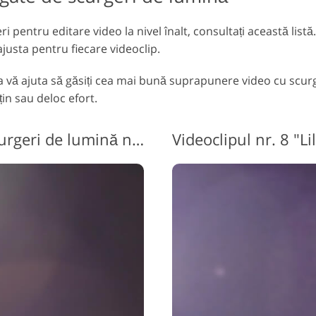
pentru editare video la nivel înalt, consultați această listă.
 ajusta pentru fiecare videoclip.
a vă ajuta să găsiți cea mai bună suprapunere video cu scur
țin sau deloc efort.
Suprapunere video cu scurgeri de lumină nr. 7 "Blue Dusk"
Videoclipul nr. 8 "Li