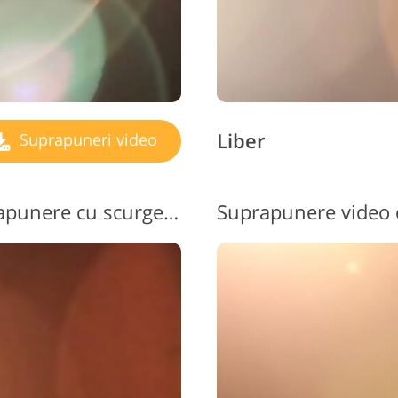
Liber
Suprapuneri video
Videoclip gratuit cu suprapunere cu scurgeri de lumină nr. 11 "Rose Petals"