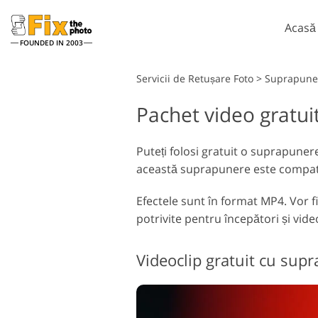
Acasă
FOUNDED IN 2003
Lightroom
Servicii de Retușare Foto
>
Suprapuner
Pachet video gratui
Presetări Lightroom
Ac
Întreaga colecție
Pe
Servicii de retușare la cap
presetată LR
Puteți folosi gratuit o suprapuner
Su
această suprapunere este compatibil
Cea mai buna afacere
Te
Presets
Ps 
Efectele sunt în format MP4. Vor f
Colecția mobilă
Ps
potrivite pentru începători și vide
în
Servicii de editare foto de
nuntă