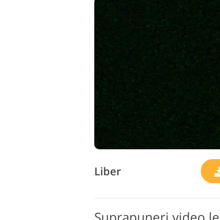
Liber
Suprapuneri video le