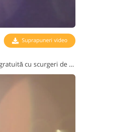
Suprapuneri video
Suprapunere video gratuită cu scurgeri de lumină nr. 10 "Dawn"