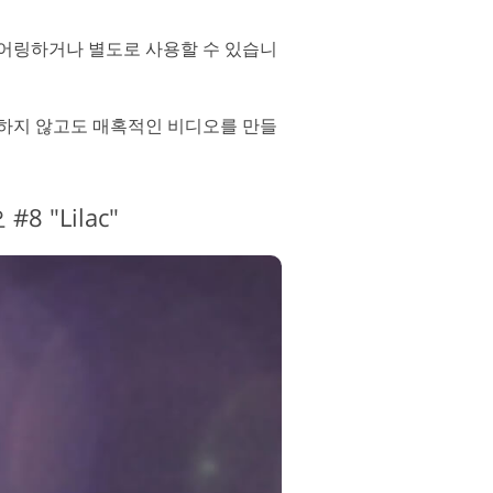
페어링하거나 별도로 사용할 수 있습니
력하지 않고도 매혹적인 비디오를 만들
 "Lilac"