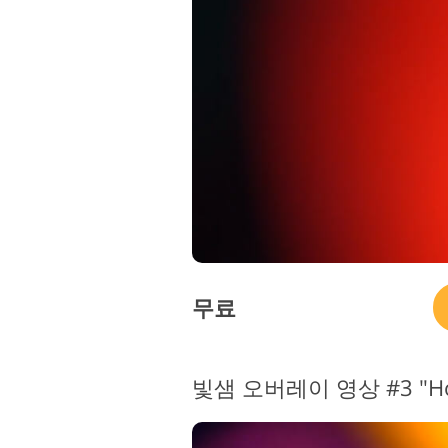
제품 리터칭 서비스
무료
빛샘 오버레이 영상 #3 "Holi