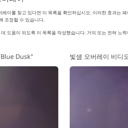
오버레이를 찾고 있다면 이 목록을 확인하십시오. 이러한 효과는 
해 조정할 수 있습니다.
 데 도움이 되도록 이 목록을 작성했습니다. 거의 또는 전혀 노
lue Dusk"
빛샘 오버레이 비디오 #8