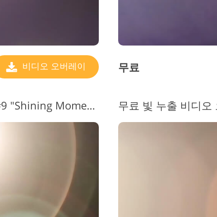
무료
비디오 오버레이
빛샘 영상 오버레이 무료 #9 "Shining Moment"
무료 빛 누출 비디오 오