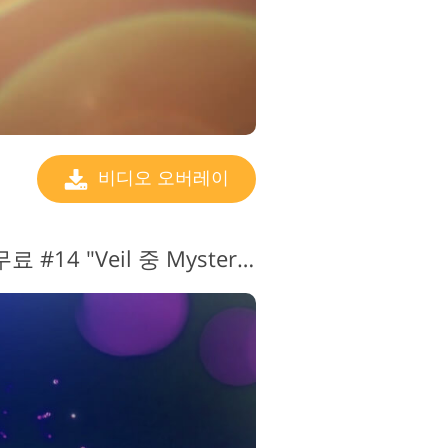
비디오 오버레이
빛샘 영상 오버레이 무료 #14 "Veil 중 Mystery"