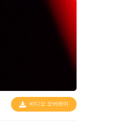
비디오 오버레이