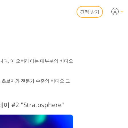
견적 받기
Video
문 LUT
디오 오버레이
산 사진 편집 서비스
습니다. 이 오버레이는 대부분의 비디오
에 초보자와 전문가 수준의 비디오 그
사진 서비스
#2 "Stratosphere"