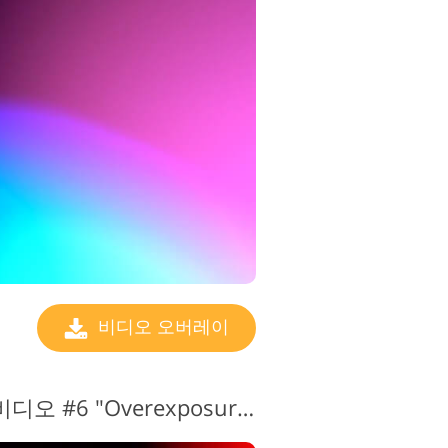
비디오 오버레이
무료 빛샘 오버레이 비디오 #6 "Overexposure"