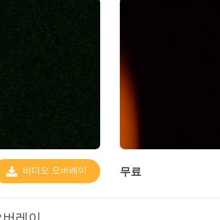
무료
비디오 오버레이
오버레이