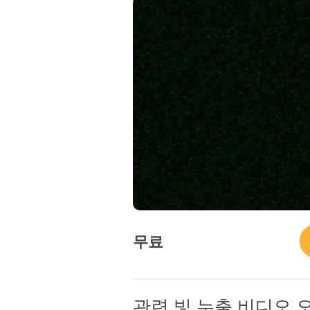
무료
관련 빛 누출 비디오 