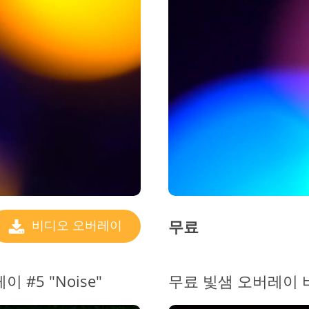
무료
비디오 오버레이
#5 "Noise"