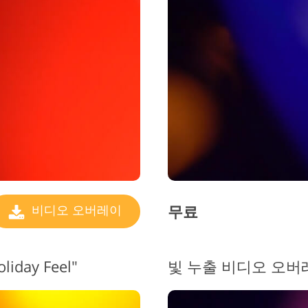
주얼리 리터칭 서비스
AI 훈련 데이터
비
무료
비디오 오버레이
day Feel"
빛 누출 비디오 오버레이 