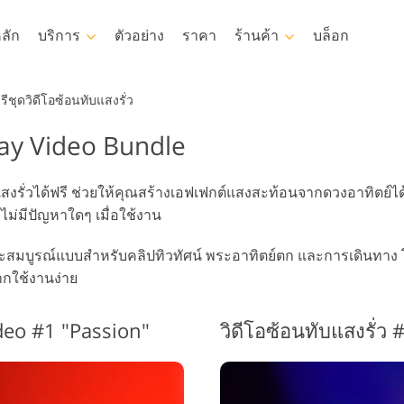
ลัก
บริการ
ตัวอย่าง
ราคา
ร้านค้า
บล็อก
Photoshop
Templates
รีชุดวิดีโอซ้อนทับแสงรั่ว
lay Video Bundle
otoshop Actions
แม่แบบ
LUT มื
บริการ
รง Photoshop
เทมเพลตการตลาด
โอเวอร์
การรีทธนัสปา
บริการรีทัชภาพเด็ก
อสัง
งรั่วได้ฟรี ช่วยให้คุณสร้างเอฟเฟกต์แสงสะท้อนจากดวงอาทิตย์ได้ เน
วอร์เลย์ Photoshop
การ์ดวันวาเลนไทน์
ม่มีปัญหาใดๆ เมื่อใช้งาน
otoshop Textures
คำเชิญงานแต่งงาน
 Actions คอลเลกชัน
คำเชิญวันเกิดของเด็ก
มบูรณ์แบบสำหรับคลิปทิวทัศน์ พระอาทิตย์ตก และการเดินทาง โอเวอ
งหมด
ากใช้งานง่าย
 ซ้อนทับคอลเลกชัน
มเดลเสื้อผ้าที่สร้างโดย AI
การจัดการรูปภาพ
ถ่ายร
งหมด
ideo #1 "Passion"
วิดีโอซ้อนทับแสงรั่ว