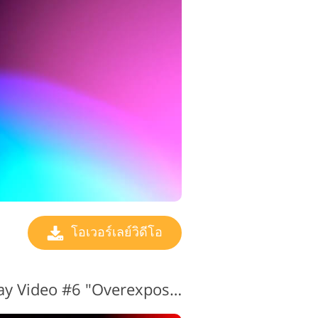
โอเวอร์เลย์วิดีโอ
ฟรี Light Leak Overlay Video #6 "Overexposure"