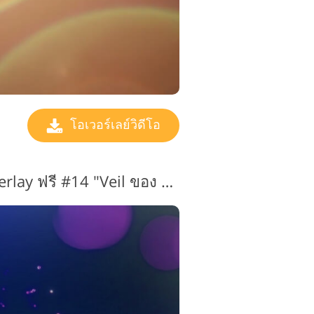
โอเวอร์เลย์วิดีโอ
Light Leak Video Overlay ฟรี #14 "Veil ของ Mystery"