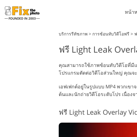
หน้าห
FOUNDED IN 2003
Lightroom
บริการรีทัชภาพ
>
การซ้อนทับวิดีโอฟรี
>
ฟ
ฟรี Light Leak Over
ที่ตั้งไว้ล่วงหน้า Lightroom
Ph
คอลเลคชันที่ตั้งไว้ล่วงหน้า
แป
บริการรีทัชภาพศีรษะ
LR ทั้งชุด
คุณสามารถใช้ภาพซ้อนทับวิดีโอที่มีแส
โอเ
โปรแกรมตัดต่อวิดีโอส่วนใหญ่ คุณจะไ
พรีเซ็ตข้อเสนอที่ดีที่สุด
Ph
คอลเลกชันมือถือ
Ps
เอฟเฟกต์อยู่ในรูปแบบ MP4 พวกเขาจะส
ทั้
ต้นและนักถ่ายวิดีโอระดับโปร เนื่องจ
Ps
บริการแก้ไขภาพงานแต่งงาน
โ
ทั้
ฟรี Light Leak Overlay V