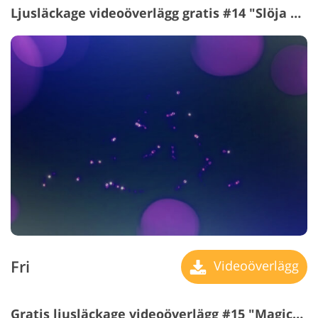
Ljusläckage videoöverlägg gratis #14 "Slöja av Mystery"
Fri
Videoöverlägg
Gratis ljusläckage videoöverlägg #15 "Magical Sparkles"