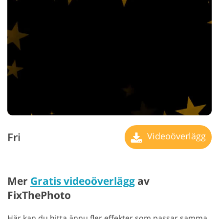
Fri
Videoöverlägg
Mer
Gratis videoöverlägg
av
FixThePhoto
Här kan du hitta ännu fler effekter som passar samma