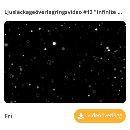
Ljusläckageöverlagringsvideo #13 "Infinite Numbers"
Fri
Videoöverlägg