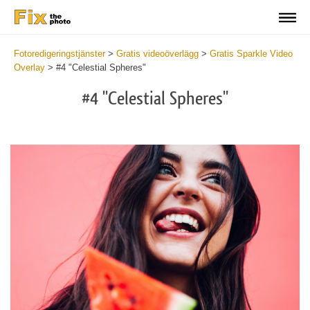
Fotoredigeringstjänster
>
Gratis videoöverlägg
>
Gratis Sparkle Video
Overlay
>
#4 "Celestial Spheres"
#4 "Celestial Spheres"
Do
Fr
Ov