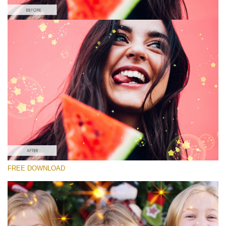
Please select
Free Sparkle Overlay #4
Sparkle Effect
Free download
FREE DOWNLOAD