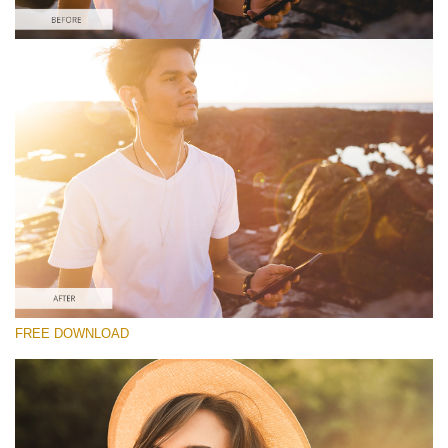
Please select
Free Lens Flare Overlay #4
Lens Flare
Free download
FREE DOWNLOAD