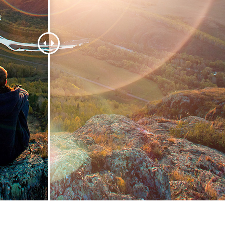
tfotoredigering
Fotoredigering av smycken
AI-träningsdata