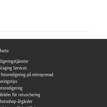
photo
digeringstjänster
Staging Services
 fotoredigering på entreprenad
eringstips
fotoredigering
åbilder för retuschering
Photoshop-åtgärder