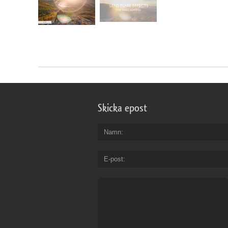
Skicka epost
Namn
E-post