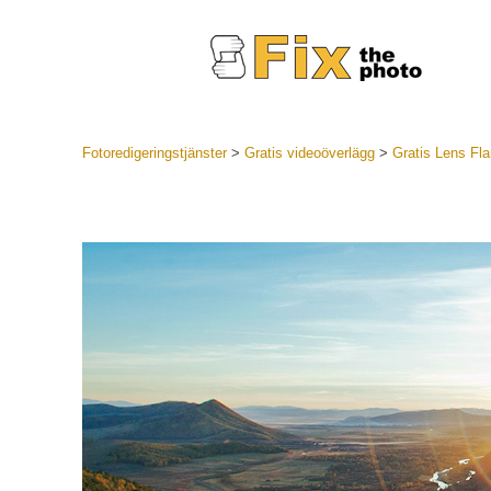
Fotoredigeringstjänster
>
Gratis videoöverlägg
>
Gratis Lens Fla
Lightroom
LR Preset
Portr
Best Deal
Mobila för
Redigeri