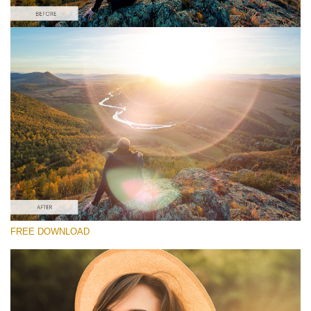
Te rog selecteaza
Free Lens Flare Overlay #5
Lens Flare
Descărcare gratuită
FREE DOWNLOAD