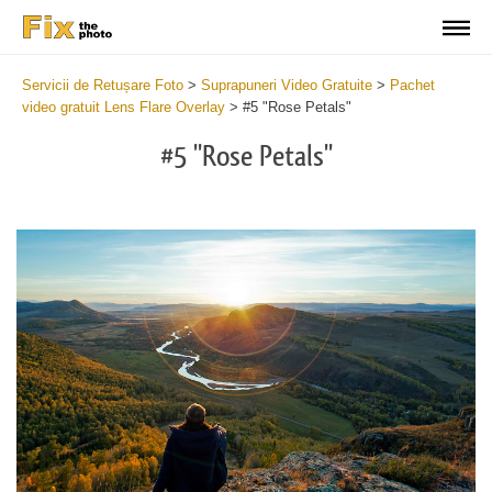
Servicii de Retușare Foto
>
Suprapuneri Video Gratuite
>
Pachet
video gratuit Lens Flare Overlay
>
#5 "Rose Petals"
#5 "Rose Petals"
Do
Fr
Ov