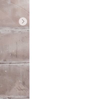
t AI
Video Editing Services