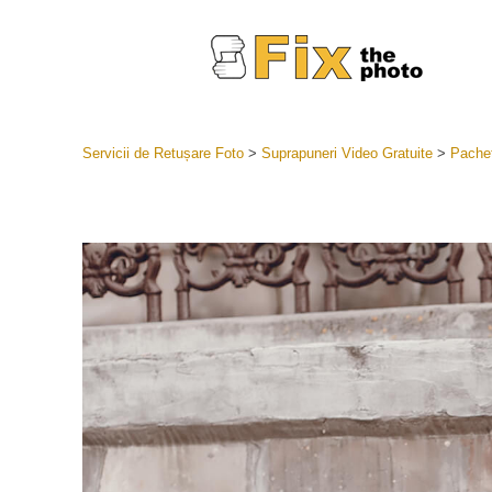
Servicii de Retușare Foto
>
Suprapuneri Video Gratuite
>
Pachet
Presetări
Întreaga 
Servicii
LR
Cea mai b
Presets
Colecția 
Servicii de 