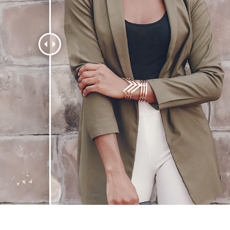
produsului Servicii
Bijuterii Retușând Servicii
Date de Antrenamen