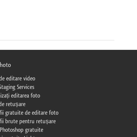
photo
 de editare video
Staging Services
izați editarea foto
 de retușare
ii gratuite de editare foto
fii brute pentru retușare
 Photoshop gratuite