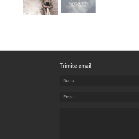
Trimite email
Nume
Email