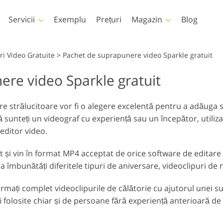
Servicii
Exemplu
Prețuri
Magazin
Blog
Photoshop
Templates
i Video Gratuite
>
Pachet de suprapunere video Sparkle gratuit
re video Sparkle gratuit
țiuni Photoshop
Șabloane
LUT-ur
Servicii 
rii Photoshop
Șabloane de marketing
Suprap
Retușare corp Servicii
Pat Foto Retușarea Servicii
im
 strălucitoare vor fi o alegere excelentă pentru a adăuga st
prapuneri Photoshop
Carduri de Ziua
ă sunteți un videograf cu experiență sau un începător, utiliz
Îndrăgostiților
xturi Photoshop
 editor video.
Invitatii de nunta
Acțiuni Colecții întregi
Invitație de ziua de
 Suprapune colecții
și vin în format MP4 acceptat de orice software de editare vi
naștere a copiilor
tregi
Modele generate de
Servicii de manipulare a
 a îmbunătăți diferitele tipuri de aniversare, videoclipuri de 
inteligență artificială
Foto Rest
imaginilor
pentru îmbrăcăminte
rmați complet videoclipurile de călătorie cu ajutorul unei s
i folosite chiar și de persoane fără experiență anterioară de