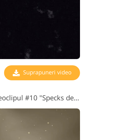
Suprapuneri video
Sparkle Overlay Videoclipul #10 "Specks de Light"