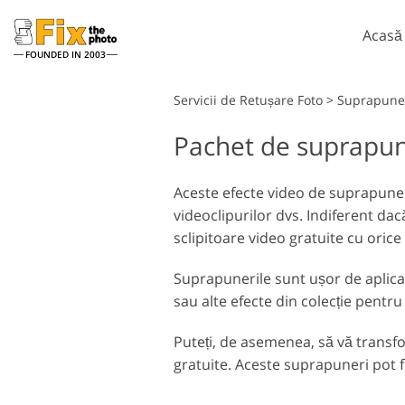
Acasă
FOUNDED IN 2003
Lightroom
Servicii de Retușare Foto
>
Suprapuner
Pachet de suprapune
Presetări Lightroom
Ac
Întreaga colecție
Pe
Servicii de retușare la cap
presetată LR
Aceste efecte video de suprapunere
Su
videoclipurilor dvs. Indiferent dac
Cea mai buna afacere
Te
Presets
sclipitoare video gratuite cu orice
Ps 
Colecția mobilă
Ps
Suprapunerile sunt ușor de aplicat 
în
Servicii de editare foto de
sau alte efecte din colecție pentru
nuntă
Puteți, de asemenea, să vă transfo
gratuite. Aceste suprapuneri pot f