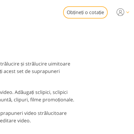
Obțineți o cotație
Video
i profesionale
de editare foto
uneri video
obiliare
rălucire și strălucire uimitoare
ați acest set de suprapuneri
deo. Adăugați sclipici, sclipici
nuntă, clipuri, filme promoționale.
aurare Servicii
uprapuneri video strălucitoare
 editare video.