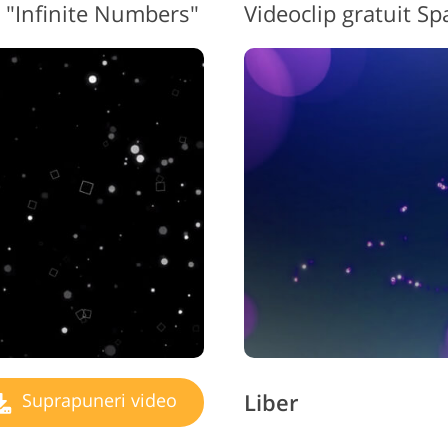
 "Infinite Numbers"
ijuterii Retușând Servicii
Date de Antrenament AI
Servicii 
Liber
Suprapuneri video