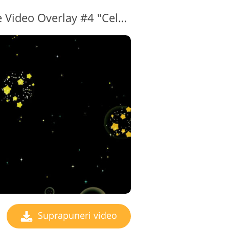
Transparent Sparkle Video Overlay #4 "Celestial Spheres"
Suprapuneri video