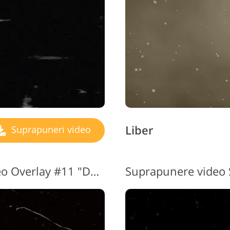
Liber
Suprapuneri video
Transparent Sparkle Video Overlay #11 "Decay"