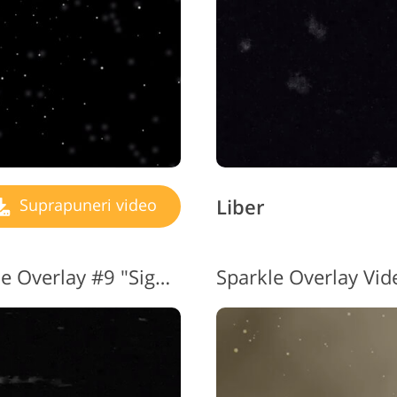
Liber
Suprapuneri video
Videoclipul gratuit Sparkle Overlay #9 "Signs de Time"