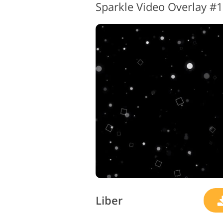
Sparkle Video Overlay #1
Retusarea produsului
B
Servicii
Liber