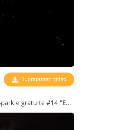
Suprapuneri video
Suprapuneri video Sparkle gratuite #14 "Enigma"