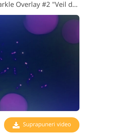
Videoclip gratuit Sparkle Overlay #2 "Veil de Mystery"
de editare video
Suprapuneri video