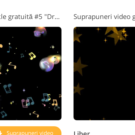
Suprapunere video Sparkle gratuită #5 "Dream Tunes"
Liber
Suprapuneri video