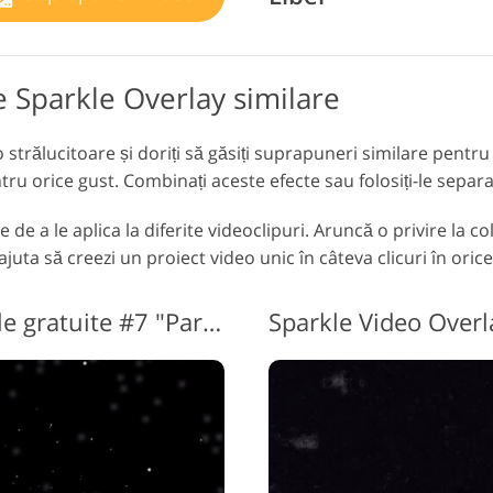
te Sparkle Overlay similare
trălucitoare și doriți să găsiți suprapuneri similare pentru
ru orice gust. Combinați aceste efecte sau folosiți-le separa
te de a le aplica la diferite videoclipuri. Aruncă o privire la c
juta să creezi un proiect video unic în câteva clicuri în orice
Suprapuneri video Sparkle gratuite #7 "Particles"
Sparkle Video Over