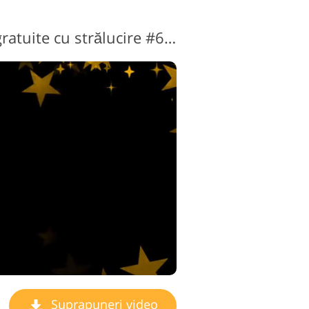
Suprapuneri video gratuite cu strălucire #6 "Falling Stars"
Suprapuneri video