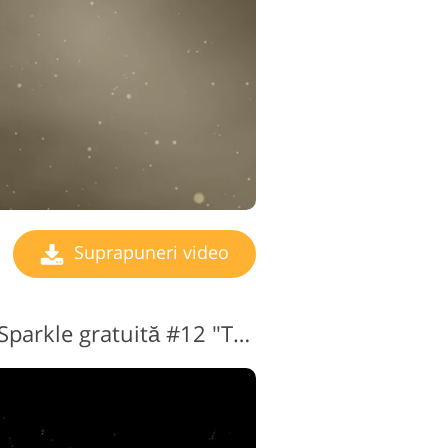
Suprapuneri video
Suprapunere video Sparkle gratuită #12 "Traces"