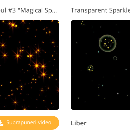
Sparkle Overlay Videoclipul #3 "Magical Sparkles"
Liber
Suprapuneri video