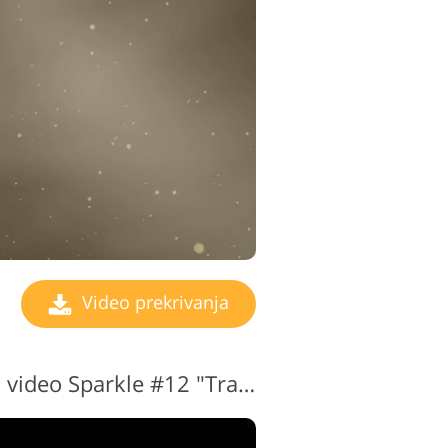
Video prekrivanja
Brezplačni prekrivni video Sparkle #12 "Traces"