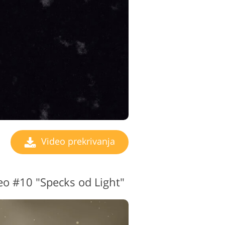
Video prekrivanja
eo #10 "Specks od Light"