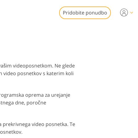
Pridobite ponudbo
Video
a urejanje videa
 fotografij
onalni video
emičnin
ni elementi
ic vašim videoposnetkom. Ne glede
ih video posnetkov s katerim koli
 programska oprema za urejanje
ojstnega dne, poročne
fotografij
 prekrivnega video posnetka. Te
posnetkov.