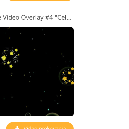
Transparent Sparkle Video Overlay #4 "Celestial Spheres"
Video prekrivanja