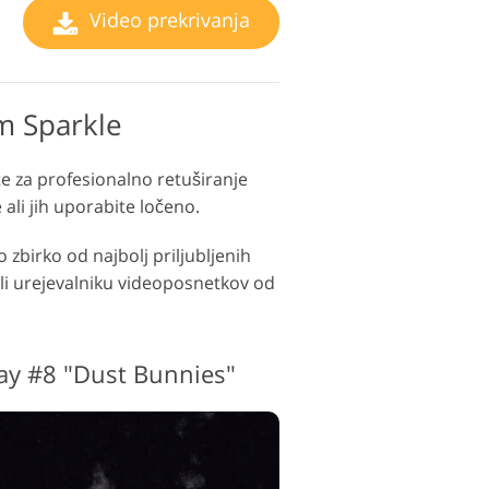
Video prekrivanja
m Sparkle
e za profesionalno retuširanje
li jih uporabite ločeno.
 zbirko od najbolj priljubljenih
oli urejevalniku videoposnetkov od
lay #8 "Dust Bunnies"