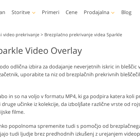
an
Storitve
Primeri
Cene
Prodajalna
Blog
Photoshop
Templates
i video prekrivanje
>
Brezplačno prekrivanje videa Sparkle
parkle Video Overlay
anja Photoshopa
Vse šablone
LUT-ji z
Urejanje fotografij
Urejanje
toshop čopiči
Marketinške predloge
Profesi
Retuširanje telesa
novorojenčka
nepr
prekriv
 bodo odlična izbira za dodajanje neverjetnih iskric in blešč
krivanja v Photoshopu
Valentinove voščilnice
 začetnik, uporabite ta niz od brezplačnih prekrivnih bleščeč
toshop teksture
Poročna vabila
tne zbirke Ps Actions
Vabilo na otroško zabavo
tni paketi prekrivanj
bo in so na voljo v formatu MP4, ki ga podpira katera koli
eli oblačil, ustvarjeni z
Manipulacija s
li druge učinke iz kolekcije, da izboljšate različne vrste od r
Obnova 
umetno inteligenco
fotografijami
jske filme.
ahko popolnoma spremenite tudi s pomočjo od brezplačnega
ajo tudi ljudje brez predhodnih izkušenj z urejanjem video