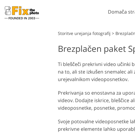
Domača str
FOUNDED IN 2003
Lightroom
Storitve urejanja fotografij
>
Brezplačn
Brezplačen paket S
Prednastavitve Lightroom
Dej
Zbirke prednastavitev LR
Pho
Retuširanje portreta
Ti bleščeči prekrivni video učinki
Prednastavitve najboljše
Pre
na to, ali ste izkušen snemalec ali
ponudbe
Pho
urejevalnikom videoposnetkov.
Mobilne prednastavitve
Celo
Celo
Prekrivanja so enostavna za upora
Ps
Mod
videov. Dodajte iskrice, bleščice a
Urejanje poročnih fotografij
videoposnetke, posnetke, promoci
Svoje potovalne videoposnetke l
prekrivne elemente lahko uporablj