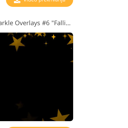
Brezplačni video Sparkle Overlays #6 "Falling Stars"