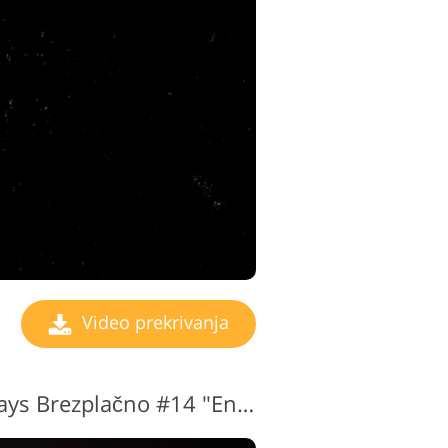
Video prekrivanja
Sparkle Video Overlays Brezplačno #14 "Enigma"