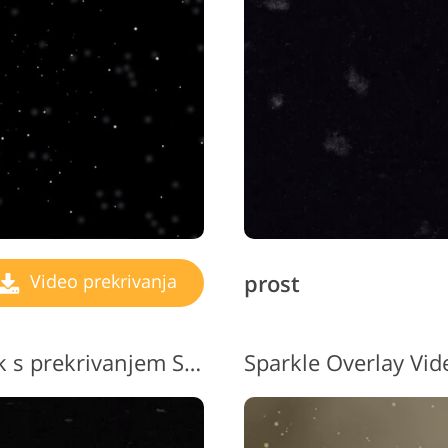
prost
Video prekrivanja
Brezplačni videoposnetek s prekrivanjem Sparkle #9 "Znaki od Čas"
Sparkle Overlay Vid