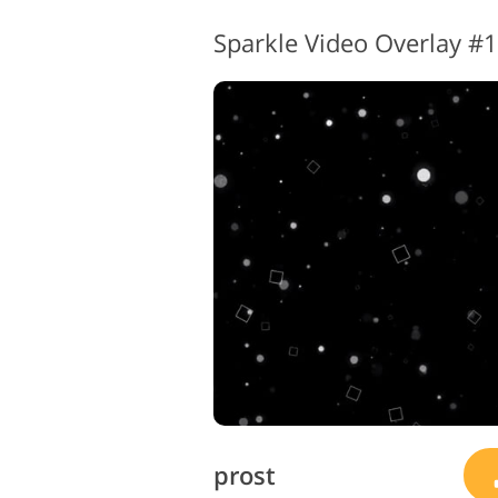
Sparkle Video Overlay #1
Urejanje fotografij izdelka
Ur
prost