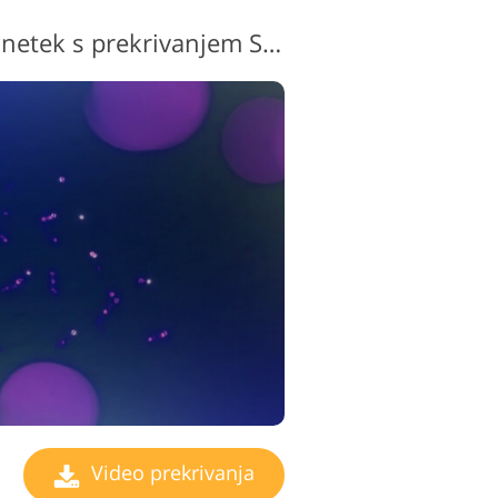
Brezplačni videoposnetek s prekrivanjem Sparkle #2 "Veil od Mystery"
rejanja videa
Video prekrivanja