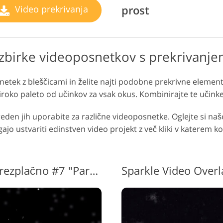
prost
Video prekrivanja
zbirke videoposnetkov s prekrivanje
netek z bleščicami in želite najti podobne prekrivne element
ko paleto od učinkov za vsak okus. Kombinirajte te učinke a
reden jih uporabite za različne videoposnetke. Oglejte si našo
jo ustvariti edinstven video projekt z več kliki v katerem k
Sparkle Video Overlays Brezplačno #7 "Particles"
Sparkle Video Over