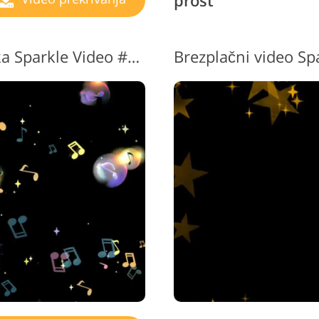
prost
Brezplačna prekrivna slika Sparkle Video #5 "Dream Tunes"