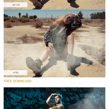
Por favor seleccione
Free Video Overlay #1
Smoke Effect
Descarga gratis
FREE DOWNLOAD