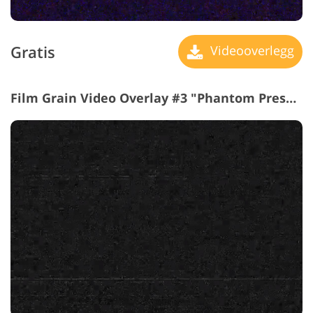
Gratis
Videooverlegg
Film Grain Video Overlay #3 "Phantom Presence"