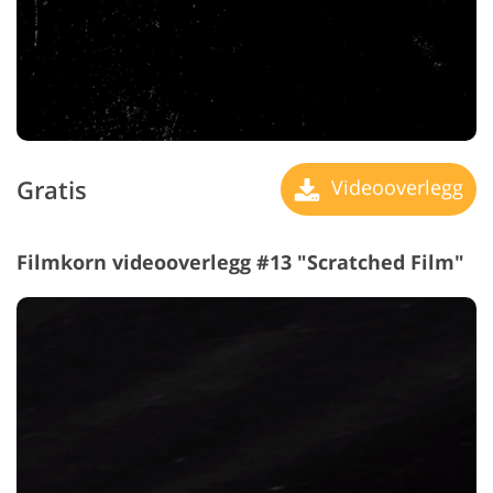
Gratis
Videooverlegg
Filmkorn videooverlegg #13 "Scratched Film"