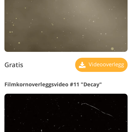
Gratis
Videooverlegg
Filmkornoverleggsvideo #11 "Decay"