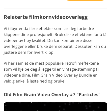
Relaterte filmkornvideooverlegg
Vi tilbyr enda flere effekter som lar deg forbedre
klippene dine profesjonelt. Bruk disse effektene for å få
videoer av høy kvalitet. Du kan kombinere disse
overleggene eller bruke dem separat. Dessuten kan du
justere dem for hvert klipp.
Vi har samlet de mest populære retrofilmeffektene
som vil hjelpe deg å legge til en vintage-stemning til
videoene dine. Film Grain Video Overlay Bundle er
veldig enkel å laste ned og bruke.
Old Film Grain Video Overlay #7 "Particles"