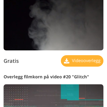
Gratis
Videooverlegg
Overlegg filmkorn på video #20 "Glitch"