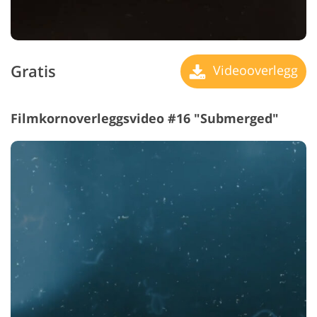
Gratis
Videooverlegg
Filmkornoverleggsvideo #16 "Submerged"