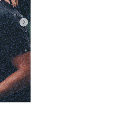
Video Editing Services