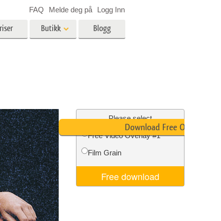
FAQ
Melde deg på
Logg Inn
riser
Butikk
Blogg
es
Video
LUT-er for videoredigering
Profesjonelle videooverlegg
ing
Eiendomsfotoredigering
Please select
Download Free Overlay
Free Video Overlay #1
skap
Film Grain
g
Foto restaurering
Free download