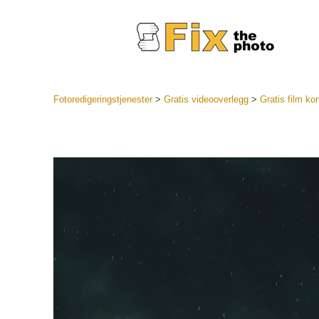
Fotoredigeringstjenester
>
Gratis videooverlegg
>
Gratis film ko
Lightroo
forhåndsin
Portr
LR forhån
samlinger
Beste avt
forhåndsin
Mobile fo
Redigerin