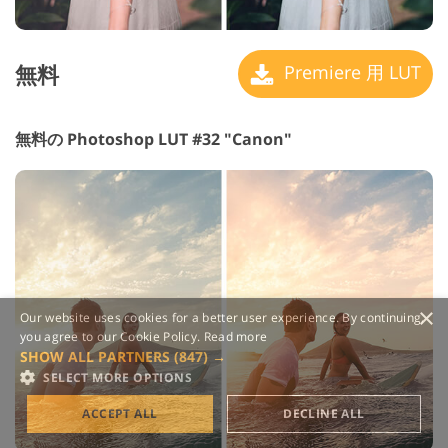
無料
Premiere 用 LUT
無料の Photoshop LUT #32 "Canon"
×
Our website uses cookies for a better user experience. By continuing,
you agree to our Cookie Policy.
Read more
SHOW ALL PARTNERS
(847) →
SELECT MORE OPTIONS
ACCEPT ALL
DECLINE ALL