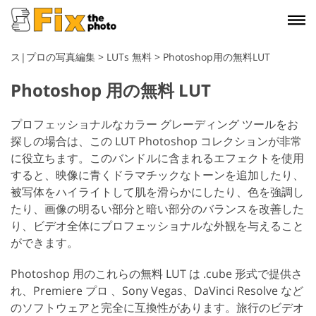
ス|プロの写真編集
>
LUTs 無料
>
Photoshop用の無料LUT
Photoshop 用の無料 LUT
プロフェッショナルなカラー グレーディング ツールをお
探しの場合は、この LUT Photoshop コレクションが非常
に役立ちます。このバンドルに含まれるエフェクトを使用
すると、映像に青くドラマチックなトーンを追加したり、
被写体をハイライトして肌を滑らかにしたり、色を強調し
たり、画像の明るい部分と暗い部分のバランスを改善した
り、ビデオ全体にプロフェッショナルな外観を与えること
ができます。
Photoshop 用のこれらの無料 LUT は .cube 形式で提供さ
れ、Premiere プロ 、Sony Vegas、DaVinci Resolve など
のソフトウェアと完全に互換性があります。旅行のビデオ