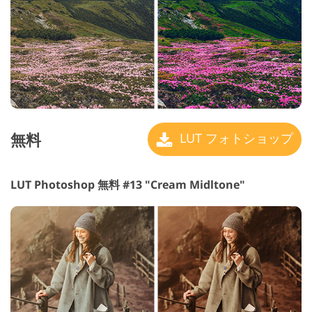
無料
LUT フォトショップ
LUT Photoshop 無料 #13 "Cream Midltone"