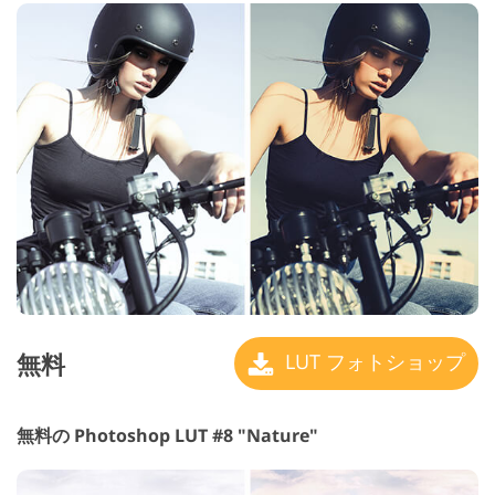
無料
LUT フォトショップ
無料の Photoshop LUT #8 "Nature"