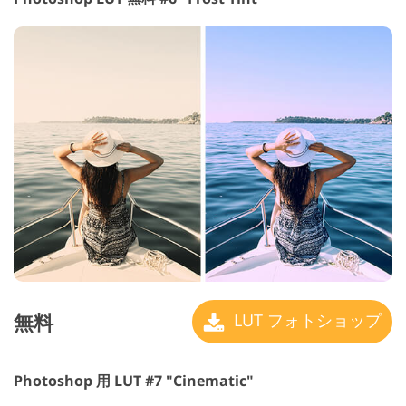
無料
LUT フォトショップ
Photoshop 用 LUT #7 "Cinematic"