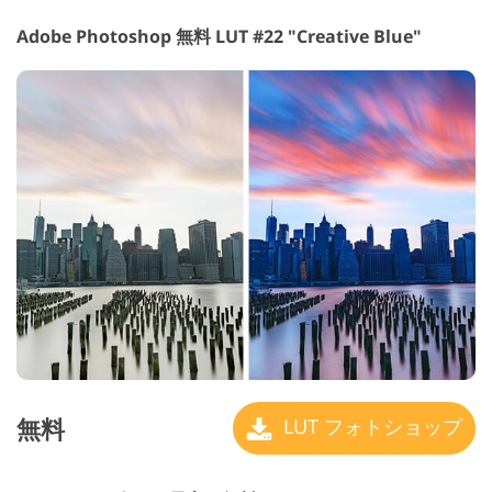
Adobe Photoshop 無料 LUT #22 "Creative Blue"
無料
LUT フォトショップ