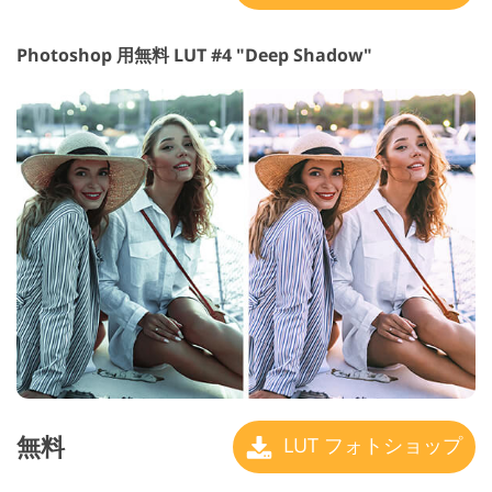
Photoshop 用無料 LUT #4 "Deep Shadow"
無料
LUT フォトショップ