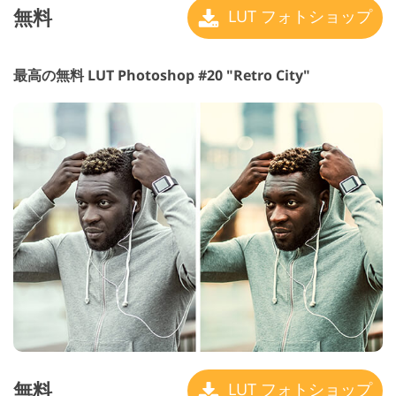
無料
LUT フォトショップ
最高の無料 LUT Photoshop #20 "Retro City"
無料
LUT フォトショップ