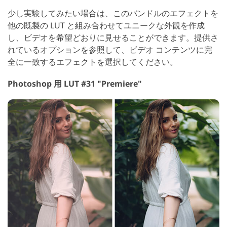
少し実験してみたい場合は、このバンドルのエフェクトを
他の既製の LUT と組み合わせてユニークな外観を作成
し、ビデオを希望どおりに見せることができます。提供さ
れているオプションを参照して、ビデオ コンテンツに完
全に一致するエフェクトを選択してください。
Photoshop 用 LUT #31 "Premiere"