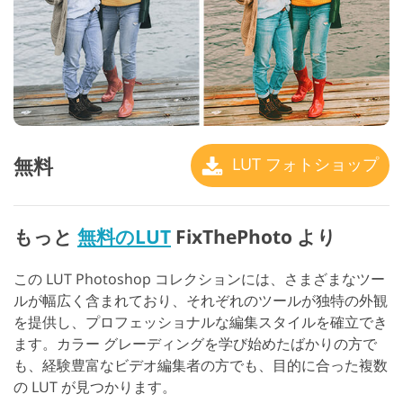
無料
LUT フォトショップ
もっと
無料のLUT
FixThePhoto より
この LUT Photoshop コレクションには、さまざまなツー
ルが幅広く含まれており、それぞれのツールが独特の外観
を提供し、プロフェッショナルな編集スタイルを確立でき
ます。カラー グレーディングを学び始めたばかりの方で
も、経験豊富なビデオ編集者の方でも、目的に合った複数
の LUT が見つかります。