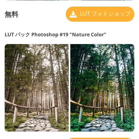
無料
LUT フォトショップ
LUT パック Photoshop #19 "Nature Color"