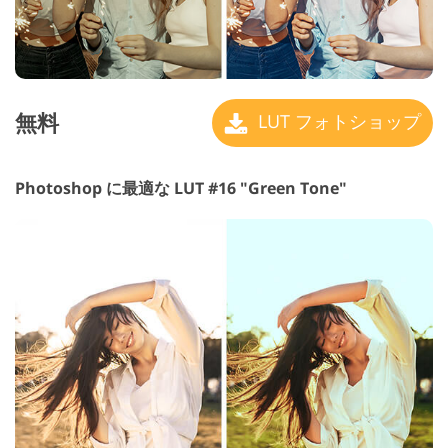
無料
LUT フォトショップ
Photoshop に最適な LUT #16 "Green Tone"