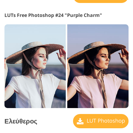
LUTs Free Photoshop #24 "Purple Charm"
Ελεύθερος
LUT Photoshop