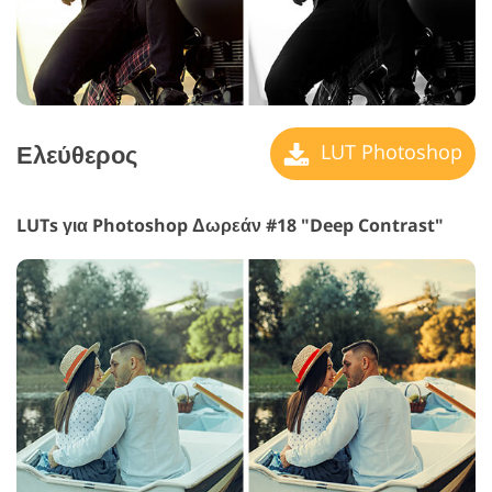
Ελεύθερος
LUT Photoshop
LUTs για Photoshop Δωρεάν #18 "Deep Contrast"