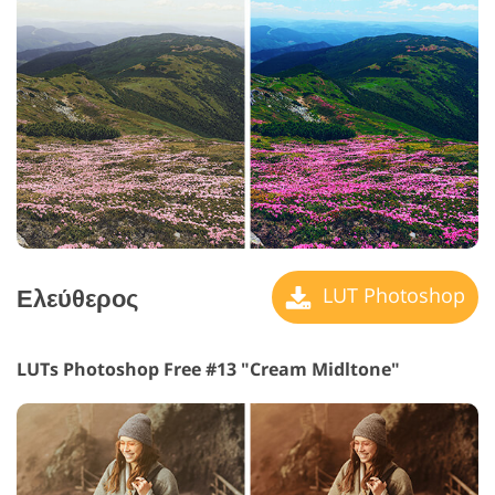
Ελεύθερος
LUT Photoshop
LUTs Photoshop Free #13 "Cream Midltone"