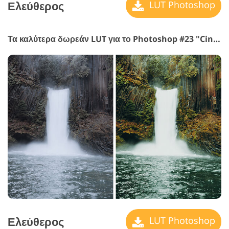
Ελεύθερος
LUT Photoshop
Τα καλύτερα δωρεάν LUT για το Photoshop #23 "Cine Travel"
Ελεύθερος
LUT Photoshop