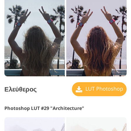
Ελεύθερος
LUT Photoshop
Photoshop LUT #29 "Architecture"