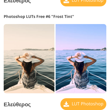
Ελεύθερος
Photoshop LUTs Free #6 "Frost Tint"
Ελεύθερος
LUT Photoshop