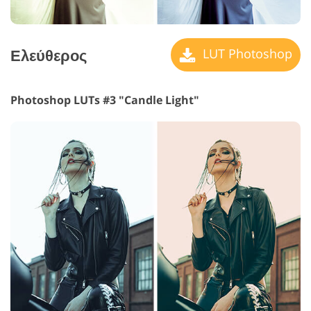
Ελεύθερος
LUT Photoshop
Photoshop LUTs #3 "Candle Light"