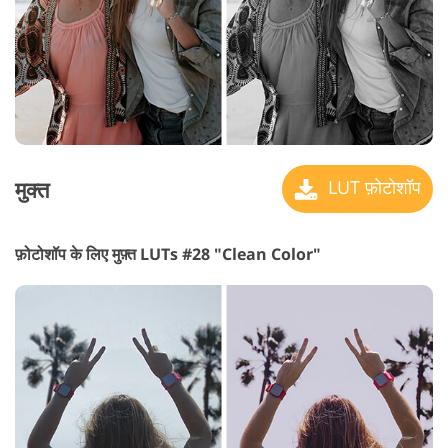
मुक्त
LUT फ़ोटोशॉप
फ़ोटोशॉप के लिए मुफ़्त LUTs #28 "Clean Color"