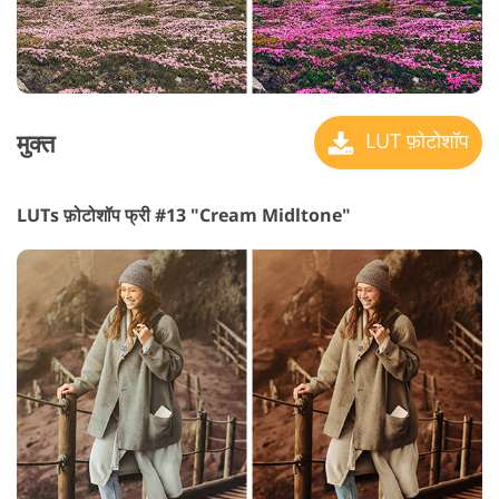
मुक्त
LUT फ़ोटोशॉप
LUTs फ़ोटोशॉप फ्री #13 "Cream Midltone"