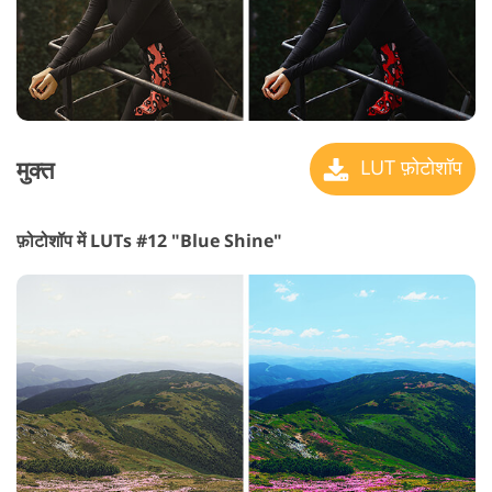
मुक्त
LUT फ़ोटोशॉप
फ़ोटोशॉप में LUTs #12 "Blue Shine"