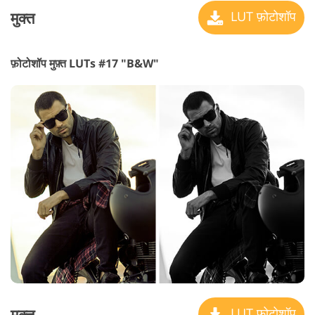
मुक्त
LUT फ़ोटोशॉप
फ़ोटोशॉप मुफ़्त LUTs #17 "B&W"
मुक्त
LUT फ़ोटोशॉप