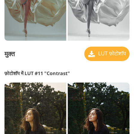
मुक्त
LUT फ़ोटोशॉप
फ़ोटोशॉप में LUT #11 "Contrast"