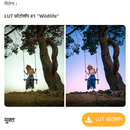
मिलेगा।
LUT फ़ोटोशॉप #1 "Wildlife"
मुक्त
LUT फ़ोटोशॉप