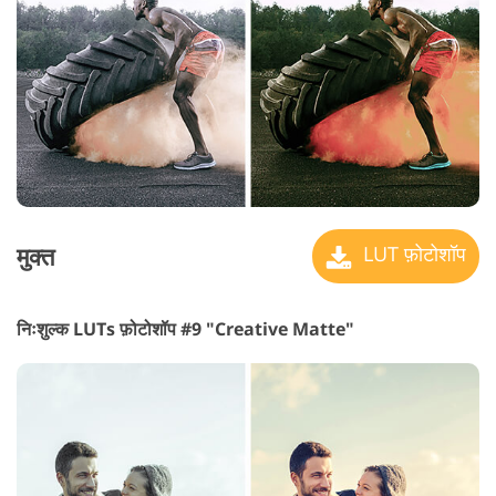
मुक्त
LUT फ़ोटोशॉप
निःशुल्क LUTs फ़ोटोशॉप #9 "Creative Matte"