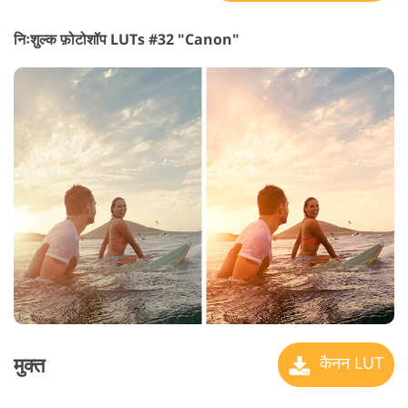
निःशुल्क फ़ोटोशॉप LUTs #32 "Canon"
मुक्त
कैनन LUT