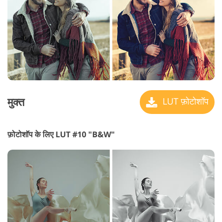
मुक्त
LUT फ़ोटोशॉप
फ़ोटोशॉप के लिए LUT #10 "B&W"