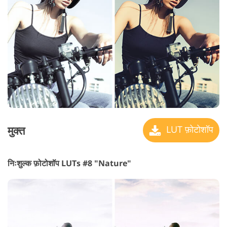
मुक्त
LUT फ़ोटोशॉप
निःशुल्क फ़ोटोशॉप LUTs #8 "Nature"