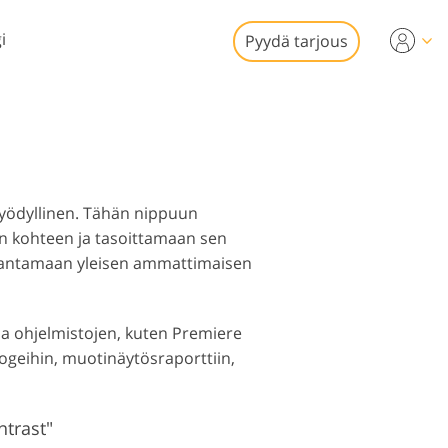
i
Pyydä tarjous
Video
 videoeditointiin
stöjen valokuvien
ttimaiset
muokkaus
opeittokuvat
hyödyllinen. Tähän nippuun
an kohteen ja tasoittamaan sen
a antamaan yleisen ammattimaisen
a ohjelmistojen, kuten Premiere
van restaurointi
ogeihin, muotinäytösraporttiin,
trast"