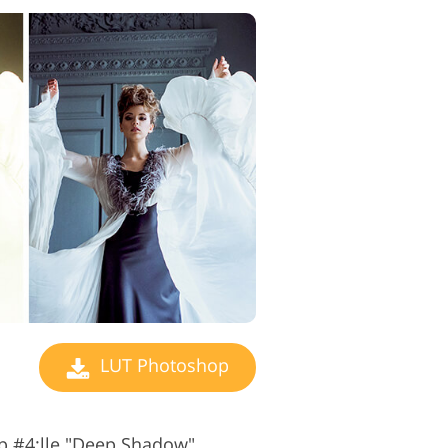
ditointipalvelut
LUT Photoshop
p #4:lle "Deep Shadow"