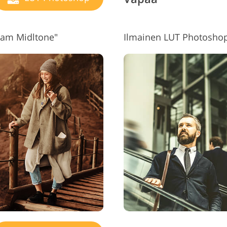
eam Midltone"
Ilmainen LUT Photoshop