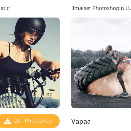
atic"
Ilmaiset Photoshopin LU
Vapaa
LUT Photoshop