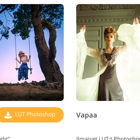
Korujen valokuvien
AI-koulutusdata
Videoe
muokkaus
Vapaa
LUT Photoshop
ght"
Ilmaiset LUT:t Photosho