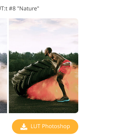
T:t #8 "Nature"
LUT Photoshop