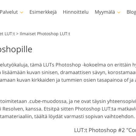
Palvelut
Esimerkkejä
Hinnoittelu
Myymälä
Blog
Photoshop
Templates
et LUT:t
>
Ilmaiset Photoshop LUT:t
oshopille
Photoshop-toiminnot
Kaikki mallit
LUT:t
Vastasyntyneiden kuvien
Kiintei
hotoshop siveltimet
Markkinointipohjia
Amma
Kehon retusointi
muokkaus
vide
ttelutyökaluja, tämä LUTs Photoshop -kokoelma on erittäin 
hotoshop-peittokuvat
Ystävänpäiväkortit
nua lisäämään kuvan sinisen, dramaattisen sävyn, korostama
hotoshop-tekstuurit
Häät kutsut
tamaan kuvan kirkkaiden ja tummien osien tasapainoa of j
oko Ps Actions -
Kutsu lastenjuhliin
kokoelmat
okonaiset Ps-
Tekoälyn luomat mallit
toimitetaan .cube-muodossa, ja ne ovat täysin yhteensopivi
Kuvamanipulaatio
Valoku
eittokuvapaketit
vaatteille
i Resolven, kanssa. Etsitpä sitten Photoshop LUT:ta matkavl
amateriaaliin, täältä löydät varmasti sopivan vaihtoehdon.
LUT:t Photoshop #2 "Con