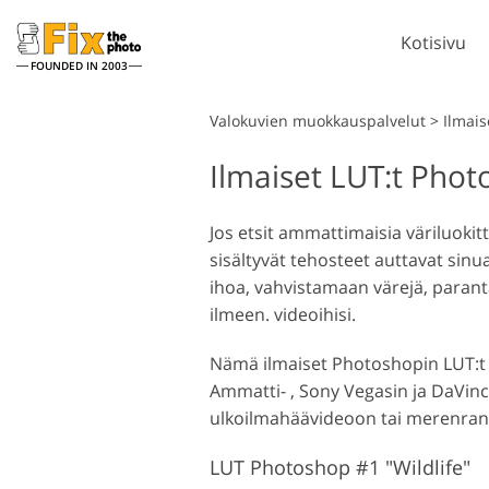
Kotisivu
FOUNDED IN 2003
Lightroom
Valokuvien muokkauspalvelut
>
Ilmais
Ilmaiset LUT:t Phot
Lightroomin esiasetukset
LR-esiasetuskokoelmat
P
Muotokuvan retusointi
Jos etsit ammattimaisia väriluoki
Parhaan tarjouksen
P
sisältyvät tehosteet auttavat si
esiasetukset
P
ihoa, vahvistamaan värejä, paran
Mobiiliasetukset
K
ilmeen. videoihisi.
K
Nämä ilmaiset Photoshopin LUT:t 
Hääkuvien muokkaus
p
Ammatti- , Sony Vegasin ja DaVinc
ulkoilmahäävideoon tai merenrant
LUT Photoshop #1 "Wildlife"