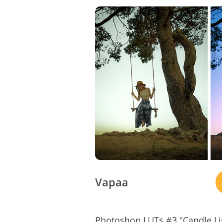
Tuotteen valokuvien
muokkaus
Vapaa
Photoshop LUTs #3 "Candle Li