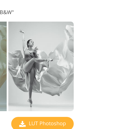
 "B&W"
LUT Photoshop