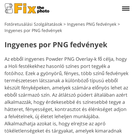
Fotóretusálási Szolgáltatások
>
Ingyenes PNG fedvények
>
Ingyenes por PNG fedvények
Ingyenes por PNG fedvények
Az ebből ingyenes Powder PNG Overlay-k fő célja, hogy
a Holi festékekhez hasonló színes port tegyék a
fotóihoz. Ezek a gyönyörű, fényes, több színű fedvények
természetesen látszanak a különböző típusú ebből
készült fényképeken, amelyek számára előnyös lehet az
ebből származó szín. Az átlátszó púdert általában azért
alkalmazzák, hogy érdekesebbé és színesebbé tegye a
hátteret, fényességet, kontrasztot és élénkséget adjon
a felvételnek, új életet leheljen munkájába.
Alkalmazhatja azokat is, hogy elrejtse az apró
tökéletlenségeket és tárgyakat, amelyek kimaradnak