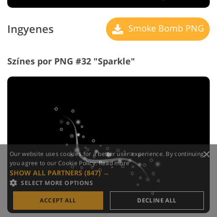
Ingyenes
Smoke Bomb PNG
Színes por PNG #32 "Sparkle"
×
Our website uses cookies for a better user experience. By continuing,
you agree to our Cookie Policy.
Read more
SHOW ALL PARTNERS
(847) →
SELECT MORE OPTIONS
ACCEPT ALL
DECLINE ALL