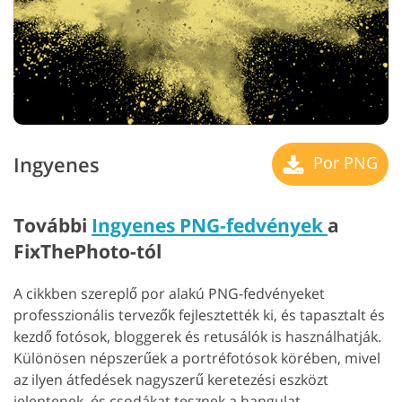
Ingyenes
Por PNG
További
Ingyenes PNG-fedvények
a
FixThePhoto-tól
A cikkben szereplő por alakú PNG-fedvényeket
professzionális tervezők fejlesztették ki, és tapasztalt és
kezdő fotósok, bloggerek és retusálók is használhatják.
Különösen népszerűek a portréfotósok körében, mivel
az ilyen átfedések nagyszerű keretezési eszközt
jelentenek, és csodákat tesznek a hangulat