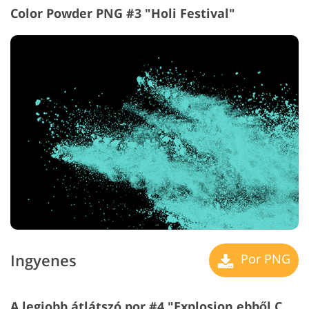
Color Powder PNG #3 "Holi Festival"
Ingyenes
Por PNG
A legjobb átlátszó por #4 "Explosion ebből Color"