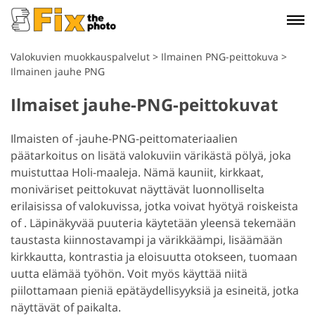
Valokuvien muokkauspalvelut
>
Ilmainen PNG-peittokuva
>
Ilmainen jauhe PNG
Ilmaiset jauhe-PNG-peittokuvat
Ilmaisten of -jauhe-PNG-peittomateriaalien
päätarkoitus on lisätä valokuviin värikästä pölyä, joka
muistuttaa Holi-maaleja. Nämä kauniit, kirkkaat,
moniväriset peittokuvat näyttävät luonnolliselta
erilaisissa of valokuvissa, jotka voivat hyötyä roiskeista
of . Läpinäkyvää puuteria käytetään yleensä tekemään
taustasta kiinnostavampi ja värikkäämpi, lisäämään
kirkkautta, kontrastia ja eloisuutta otokseen, tuomaan
uutta elämää työhön. Voit myös käyttää niitä
piilottamaan pieniä epätäydellisyyksiä ja esineitä, jotka
näyttävät of paikalta.