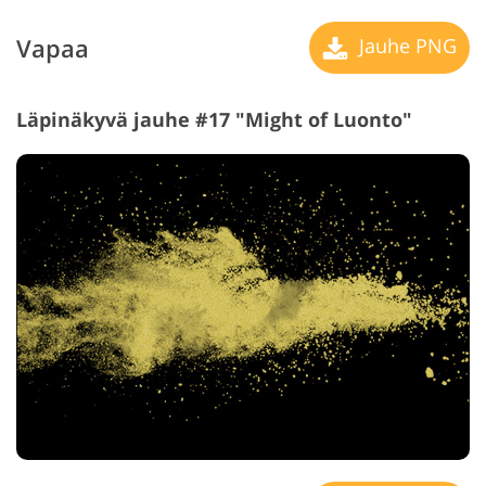
Vapaa
Jauhe PNG
Läpinäkyvä jauhe #17 "Might of Luonto"