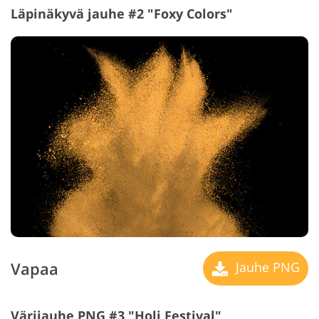
Läpinäkyvä jauhe #2 "Foxy Colors"
Vapaa
Jauhe PNG
Värijauhe PNG #3 "Holi Festival"