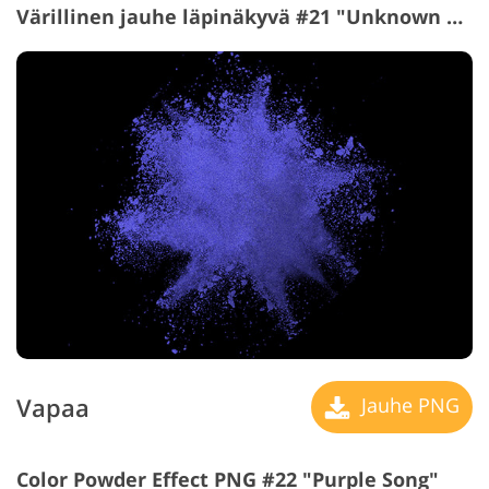
Värillinen jauhe läpinäkyvä #21 "Unknown Oceans"
Vapaa
Jauhe PNG
Color Powder Effect PNG #22 "Purple Song"