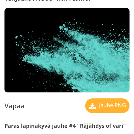
Vapaa
Jauhe PNG
Paras läpinäkyvä jauhe #4 "Räjähdys of väri"