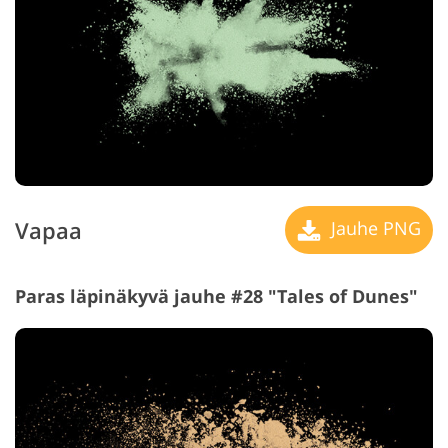
Vapaa
Jauhe PNG
Paras läpinäkyvä jauhe #28 "Tales of Dunes"