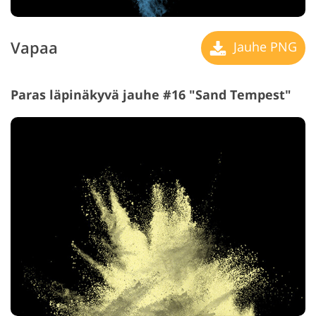
Vapaa
Jauhe PNG
Paras läpinäkyvä jauhe #16 "Sand Tempest"