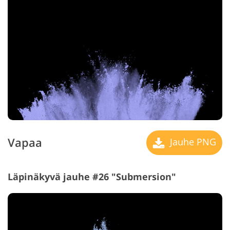
Vapaa
Jauhe PNG
Läpinäkyvä jauhe #26 "Submersion"