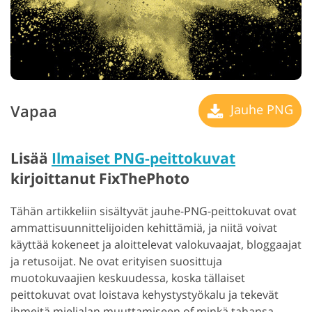
Vapaa
Jauhe PNG
Lisää
Ilmaiset PNG-peittokuvat
kirjoittanut FixThePhoto
Tähän artikkeliin sisältyvät jauhe-PNG-peittokuvat ovat
ammattisuunnittelijoiden kehittämiä, ja niitä voivat
käyttää kokeneet ja aloittelevat valokuvaajat, bloggaajat
ja retusoijat. Ne ovat erityisen suosittuja
muotokuvaajien keskuudessa, koska tällaiset
peittokuvat ovat loistava kehystystyökalu ja tekevät
ihmeitä mielialan muuttamiseen of minkä tahansa