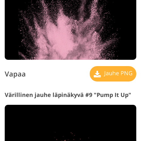
Vapaa
Jauhe PNG
Värillinen jauhe läpinäkyvä #9 "Pump It Up"