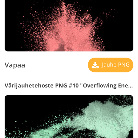
Vapaa
Jauhe PNG
Värijauhetehoste PNG #10 "Overflowing Energy"