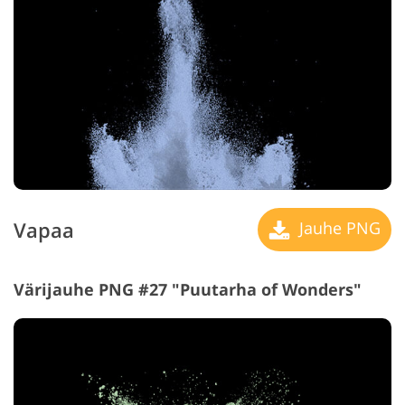
Vapaa
Jauhe PNG
Värijauhe PNG #27 "Puutarha of Wonders"