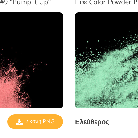
#9 "Pump It Up"
Ελεύθερος
Σκόνη PNG