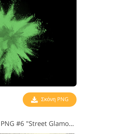
Σκόνη PNG
Πολύχρωμη πούδρα PNG #6 "Street Glamour"