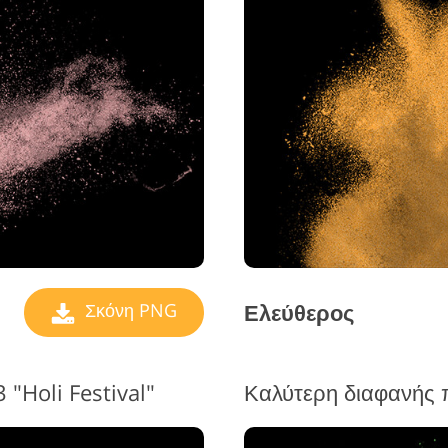
πεξεργασία φωτογραφιών
Υπηρεσίε
Δεδομένα Εκπαίδευσης AI
κοσμημάτων
Ελεύθερος
Σκόνη PNG
Holi Festival"