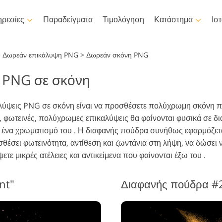
ρεσίες
Παραδείγματα
Τιμολόγηση
Κατάστημα
Ισ
Photoshop
Templates
>
Δωρεάν επικάλυψη PNG
>
Δωρεάν σκόνη PNG
 PNG σε σκόνη
άσεις Photoshop
όλα τα δείγματα
LUTs γ
βίντεο
Επεξεργασία φωτογραφίας
Επεξεργασ
νέλα Photoshop
Πρότυπα μάρκετινγκ
Ρετουσάρισμα σώματος
νεογέννητου
ακίνητη
Επαγγε
ύψεις PNG σε σκόνη είναι να προσθέσετε πολύχρωμη σκόνη που
ικαλύψεις Photoshop
Κάρτες για την Ημέρα του
επικαλύ
, φωτεινές, πολύχρωμες επικαλύψεις θα φαίνονται φυσικά σε δ
Αγίου Βαλεντίνου
ές Photoshop
να χρωματισμό του . Η διαφανής πούδρα συνήθως εφαρμόζεται 
Προσκλητήρια γάμου
όκληρες συλλογές Ps
έσει φωτεινότητα, αντίθεση και ζωντάνια στη λήψη, να δώσει 
tions
Πρόσκληση σε παιδικό
ετε μικρές ατέλειες και αντικείμενα που φαίνονται έξω του .
πάρτι
όκληρα πακέτα
Μοντέλα που
Απο
μιουργούνται από τεχνητή
Χειρισμός φωτογραφιών
ικαλύψεων Ps
φωτ
νοημοσύνη για ρούχα
nt"
Διαφανής πούδρα #2