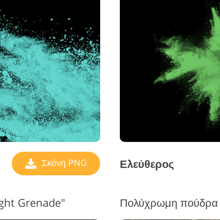
Ελεύθερος
Σκόνη PNG
ght Grenade"