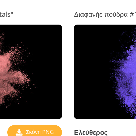
als"
Διαφανής πούδρα #
Ελεύθερος
Σκόνη PNG