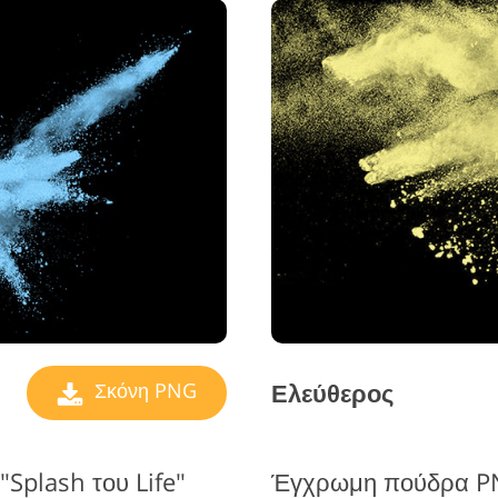
Ελεύθερος
Σκόνη PNG
Splash του Life"
Έγχρωμη πούδρα PN