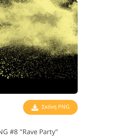
Σκόνη PNG
G #8 "Rave Party"