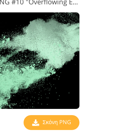
Εφέ Color Powder PNG #10 "Overflowing Energy"
Σκόνη PNG