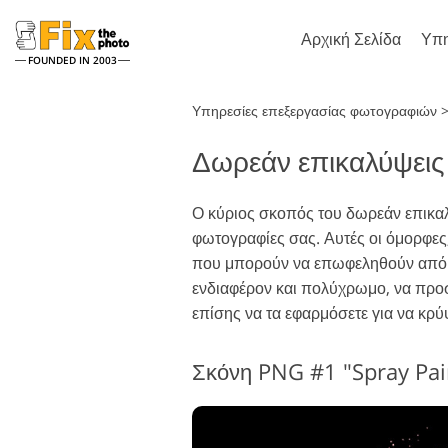
Αρχική Σελίδα
Υπη
FOUNDED IN 2003
Lightroom
Υπηρεσίες επεξεργασίας φωτογραφιών
Δωρεάν επικαλύψεις
Προεπιλογές Lightroom
Δρ
Προκαθορισμένες
Πι
Ρετουσάρισμα πορτρέτου
συλλογές LR
Ο κύριος σκοπός του δωρεάν επικαλ
Επ
φωτογραφίες σας. Αυτές οι όμορφες
Προεπιλογές καλύτερης
Υφ
προσφοράς
που μπορούν να επωφεληθούν από έ
Ολ
ενδιαφέρον και πολύχρωμο, να προσθ
Προεπιλογές για κινητά
Ac
επίσης να τα εφαρμόσετε για να κρύψ
Ολ
Επεξεργασία φωτογραφιών
δη
επ
γάμου
Σκόνη PNG #1 "Spray Pai