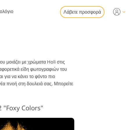
τολόγιο
Λάβετε προσφορά
Video
ια επεξεργασία
ία φωτογραφιών
ς περιουσίας
λματικές
 μοιάζει με χρώματα Holi στις
ψεις βίντεο
ιαφορετικά είδη φωτογραφιών του
για να κάνει το φόντο πιο
νέα πνοή στη δουλειά σας. Μπορείτε
κατάσταση
ογραφιών
 "Foxy Colors"