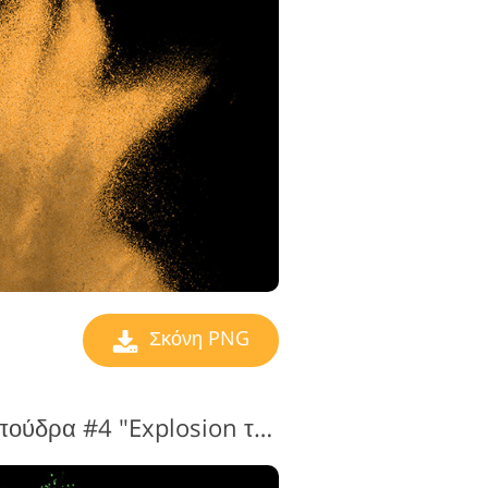
ς επεξεργασίας
βίντεο
Σκόνη PNG
Καλύτερη διαφανής πούδρα #4 "Explosion του Color"