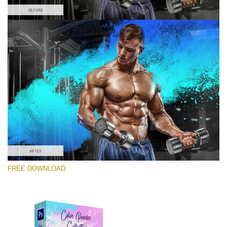
Please select
Free PNG Overlay #10
Small 800*533px
Color Powder
(30 Overlays)
Large 6000*4000px
FREE DOWNLOAD
Fairy Tale (344 Overlays)
Large 6000*4000px
Entire Collection