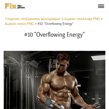
Υπηρεσίες επεξεργασίας φωτογραφιών
>
Δωρεάν επικάλυψη PNG
>
Δωρεάν σκόνη PNG
>
#10 "Overflowing Energy"
#10 "Overflowing Energy"
Do
Fr
PN