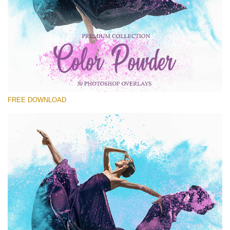
Please select
Free PNG Overlay #20
Small 800*533px
Color Powder
(30 Overlays)
FREE DOWNLOAD
Large 6000*4000px
Bokeh Complete Collection (650 Overlays)
Large 6000*4000px
Entire Collection
(1783 Overlays)
Large 6000*4000px
Free download