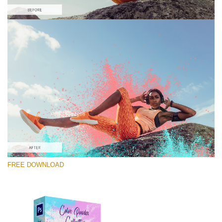
Please select
Free PNG Overlay #9
Small 800*533px
Color Powder
(30 Overlays)
Large 6000*4000px
FREE DOWNLOAD
Luxury Wedding
(373 Overlays)
Large 6000*4000px