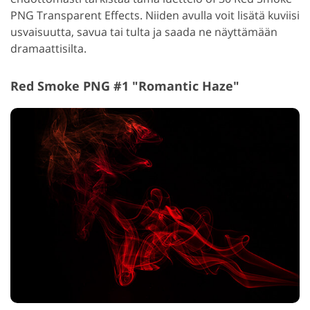
PNG Transparent Effects. Niiden avulla voit lisätä kuviisi
usvaisuutta, savua tai tulta ja saada ne näyttämään
dramaattisilta.
Red Smoke PNG #1 "Romantic Haze"