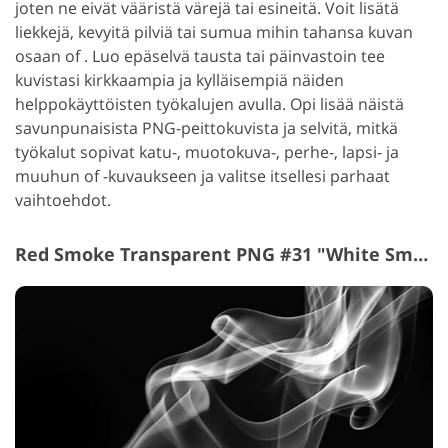
joten ne eivät vääristä värejä tai esineitä. Voit lisätä
liekkejä, kevyitä pilviä tai sumua mihin tahansa kuvan
osaan of . Luo epäselvä tausta tai päinvastoin tee
kuvistasi kirkkaampia ja kylläisempiä näiden
helppokäyttöisten työkalujen avulla. Opi lisää näistä
savunpunaisista PNG-peittokuvista ja selvitä, mitkä
työkalut sopivat katu-, muotokuva-, perhe-, lapsi- ja
muuhun of -kuvaukseen ja valitse itsellesi parhaat
vaihtoehdot.
Red Smoke Transparent PNG #31 "White Smoke"