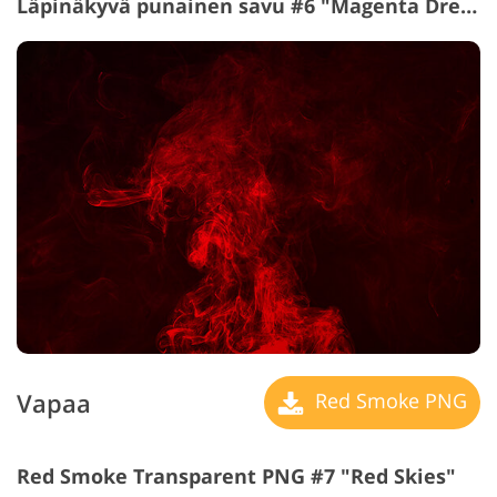
Läpinäkyvä punainen savu #6 "Magenta Dreams"
Vapaa
Red Smoke PNG
Red Smoke Transparent PNG #7 "Red Skies"