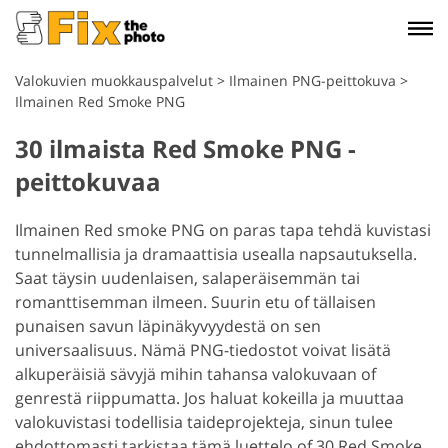
Valokuvien muokkauspalvelut
>
Ilmainen PNG-peittokuva
>
Ilmainen Red Smoke PNG
30 ilmaista Red Smoke PNG -
peittokuvaa
Ilmainen Red smoke PNG on paras tapa tehdä kuvistasi
tunnelmallisia ja dramaattisia usealla napsautuksella.
Saat täysin uudenlaisen, salaperäisemmän tai
romanttisemman ilmeen. Suurin etu of tällaisen
punaisen savun läpinäkyvyydestä on sen
universaalisuus. Nämä PNG-tiedostot voivat lisätä
alkuperäisiä sävyjä mihin tahansa valokuvaan of
genrestä riippumatta. Jos haluat kokeilla ja muuttaa
valokuvistasi todellisia taideprojekteja, sinun tulee
ehdottomasti tarkistaa tämä luettelo of 30 Red Smoke