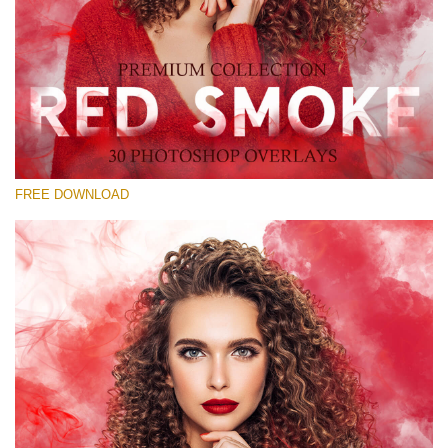
Please select
Free Red Smoke Overlay #14
Small 800*533px
Red Smoke
(30 Overlays)
FREE DOWNLOAD
Large 6000*4000px
Luxury Wedding
(373 Overlays)
Large 6000*4000px
Entire Collection
(1783 Overlays)
Large 6000*4000px