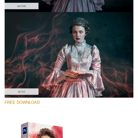
Please select
Free PNG Overlay #2
Small 800*533px
Smoke Effect
(30 Overlays)
Large 6000*4000px
FREE DOWNLOAD
4 Seasons (411 Overlays)
Large 6000*4000px
Entire Collection