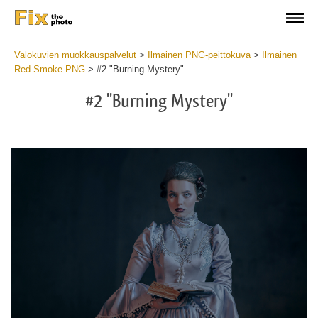
Valokuvien muokkauspalvelut
>
Ilmainen PNG-peittokuva
>
Ilmainen
Red Smoke PNG
>
#2 "Burning Mystery"
#2 "Burning Mystery"
Do
Fr
PN