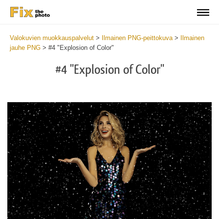
Valokuvien muokkauspalvelut
>
Ilmainen PNG-peittokuva
>
Ilmainen
jauhe PNG
>
#4 "Explosion of Color"
#4 "Explosion of Color"
Do
Fr
PN