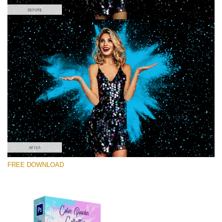
Please select
Free PNG Overlay #4
Small 800*533px
Color Powder
(30 Overlays)
Large 6000*4000px
FREE DOWNLOAD
Light Sparkling
(740 Overlays)
Large 6000*4000px