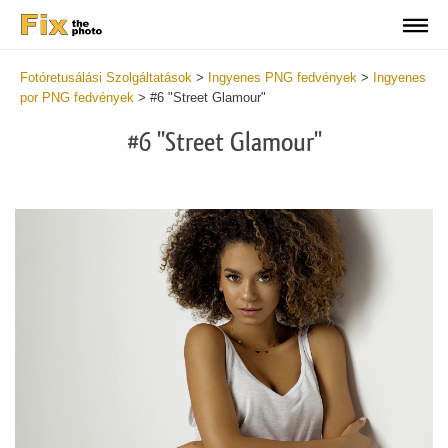
Fotóretusálási Szolgáltatások
>
Ingyenes PNG fedvények
>
Ingyenes
por PNG fedvények
>
#6 "Street Glamour"
#6 "Street Glamour"
Do
Fr
PN