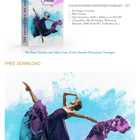
Entire Collection
(1783 Overlays)
Large 6000*4000px
Ingyenes letöltés
FREE DOWNLOAD