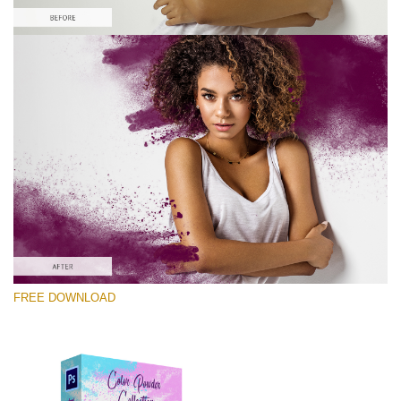
Kérlek, válassz
Free PNG Overlay #6
Small 800*533px
Color Powder
(30 Overlays)
Large 6000*4000px
FREE DOWNLOAD
Luxury Wedding
(373 Overlays)
Large 6000*4000px