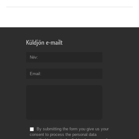
Küldjön e-mailt
Név
Email
By submitting the form you give us your
consent to process the personal data