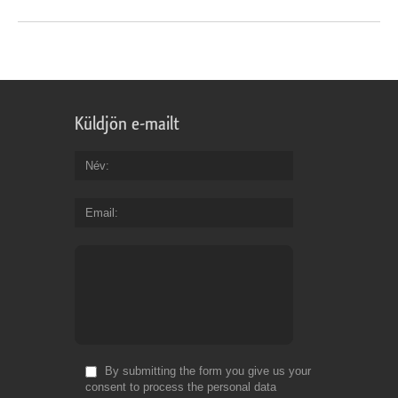
Küldjön e-mailt
Név
Email
By submitting the form you give us your
consent to process the personal data