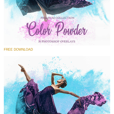
Kérlek, válassz
Free PNG Overlay #25
Small 800*533px
Color Powder
(30 Overlays)
FREE DOWNLOAD
Large 6000*4000px
Sky Boundless
(347 Overlays)
Large 6000*4000px
Entire Collection
(1783 Overlays)
Large 6000*4000px