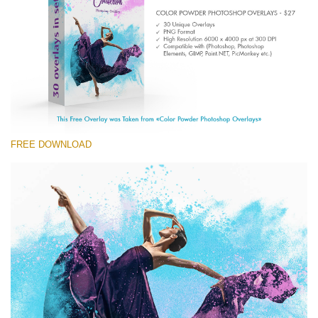
(1783 Overlays)
Large 6000*4000px
Ingyenes letöltés
FREE DOWNLOAD