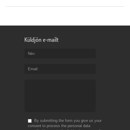
Küldjön e-mailt
Név
Email
By submitting the form you give us your
consent to process the personal data