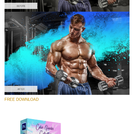
Kérlek, válassz
Free PNG Overlay #10
Small 800*533px
Color Powder
(30 Overlays)
Large 6000*4000px
FREE DOWNLOAD
Fairy Tale (344 Overlays)
Large 6000*4000px
Entire Collection