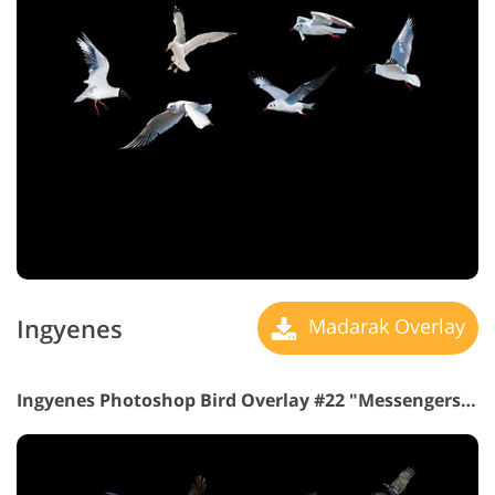
Ingyenes
Madarak Overlay
Ingyenes Photoshop Bird Overlay #22 "Messengers
ebb