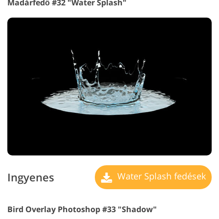
Madárfedő #32 "Water Splash"
Ingyenes
Water Splash fedések
Bird Overlay Photoshop #33 "Shadow"