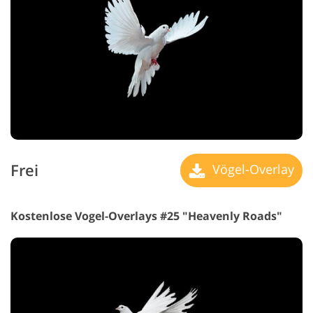
Frei
Vögel-Overlay
Kostenlose Vogel-Overlays #25 "Heavenly Roads"