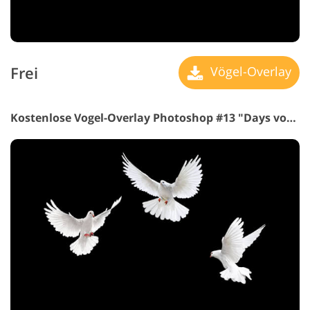
Frei
Vögel-Overlay
Kostenlose Vogel-Overlay Photoshop #13 "Days
von Joy"