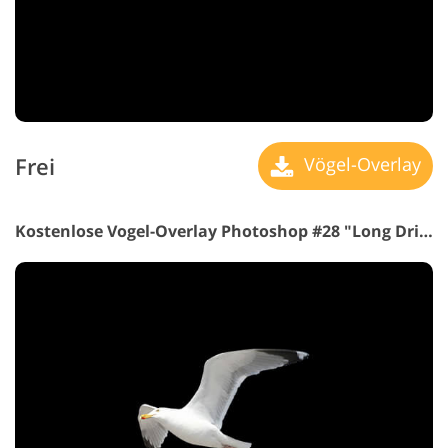
Frei
Vögel-Overlay
Kostenlose Vogel-Overlay Photoshop #28 "Long Drift"