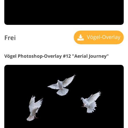
Frei
Vögel-Overlay
Vögel Photoshop-Overlay #12 "Aerial Journey"