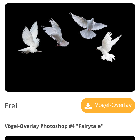
Frei
Vögel-Overlay
Vögel-Overlay Photoshop #4 "Fairytale"