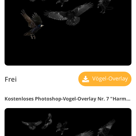
Frei
Vögel-Overlay
Kostenloses Photoshop-Vogel-Overlay Nr. 7 "Harmony"