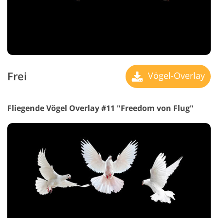
Frei
Vögel-Overlay
Fliegende Vögel Overlay #11 "Freedom
von Flug"