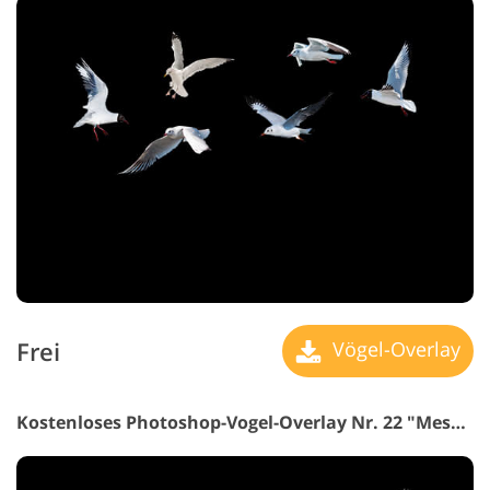
Frei
Vögel-Overlay
Kostenloses Photoshop-Vogel-Overlay Nr. 22 "Messengers