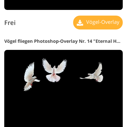
Frei
Vögel-Overlay
Vögel fliegen Photoshop-Overlay Nr. 14 "Eternal Happiness"