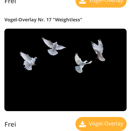
Frei
Vögel-Overlay
Vogel-Overlay Nr. 17 "Weightless"
Frei
Vögel-Overlay