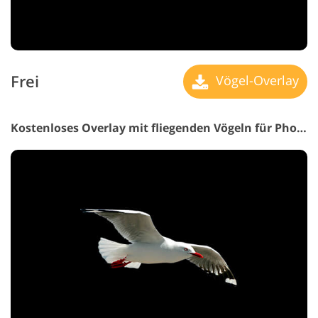
Frei
Vögel-Overlay
Kostenloses Overlay mit fliegenden Vögeln für Photoshop #30 "Crossing Oceans"