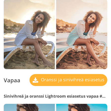
Vapaa
Oranssi ja sinivihreä esiasetus
Sinivihreä ja oranssi Lightroom esiasetus vapaa #7 "Matte"