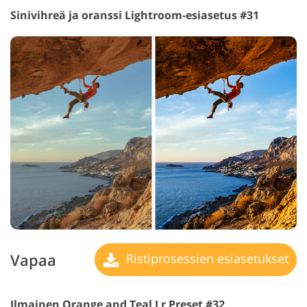
Sinivihreä ja oranssi Lightroom-esiasetus #31
Vapaa
Ristiprosessien esiasetukset
Ilmainen Orange and Teal Lr Preset #32