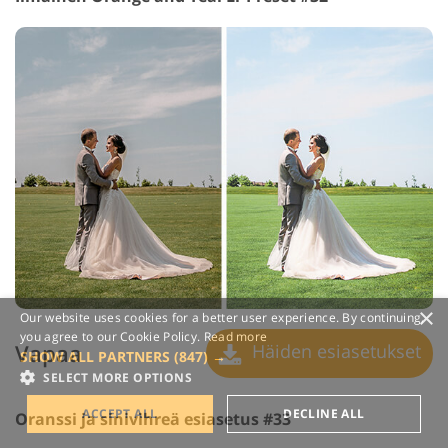
×
Our website uses cookies for a better user experience. By continuing,
you agree to our Cookie Policy.
Read more
Vapaa
Häiden esiasetukset
SHOW ALL PARTNERS
(847) →
SELECT MORE OPTIONS
ACCEPT ALL
DECLINE ALL
Oranssi ja sinivihreä esiasetus #33