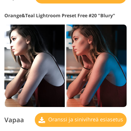
Orange&Teal Lightroom Preset Free #20 "Blury"
Vapaa
Oranssi ja sinivihreä esiasetus