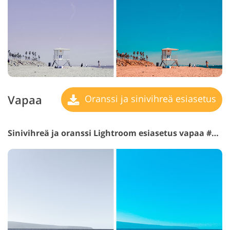
Vapaa
Oranssi ja sinivihreä esiasetus
Sinivihreä ja oranssi Lightroom esiasetus vapaa #12 "Landscape"