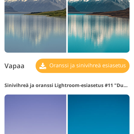
Vapaa
Oranssi ja sinivihreä esiasetus
Sinivihreä ja oranssi Lightroom-esiasetus #11 "Dune"