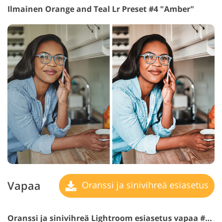
Ilmainen Orange and Teal Lr Preset #4 "Amber"
Vapaa
Oranssi ja sinivihreä esiasetus
Oranssi ja sinivihreä Lightroom esiasetus vapaa #5 "Pumpkin"