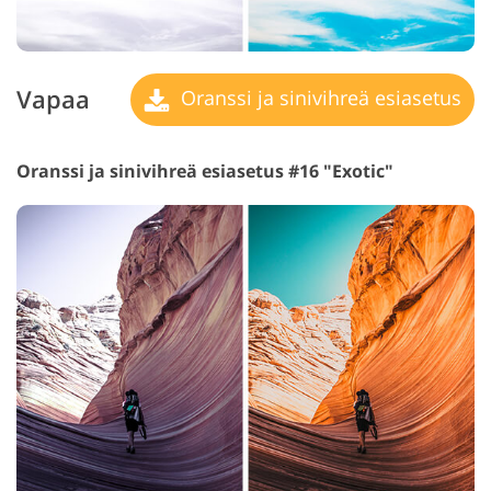
Vapaa
Oranssi ja sinivihreä esiasetus
Oranssi ja sinivihreä esiasetus #16 "Exotic"