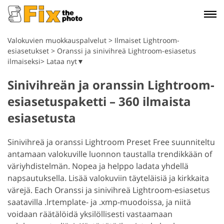
Valokuvien muokkauspalvelut
>
Ilmaiset Lightroom-
esiasetukset
>
Oranssi ja sinivihreä Lightroom-esiasetus
ilmaiseksi> Lataa nyt▼
Sinivihreän ja oranssin Lightroom-
esiasetuspaketti – 360 ilmaista
esiasetusta
Sinivihreä ja oranssi Lightroom Preset Free suunniteltu
antamaan valokuville luonnon taustalla trendikkään of
väriyhdistelmän. Nopea ja helppo ladata yhdellä
napsautuksella. Lisää valokuviin täyteläisiä ja kirkkaita
värejä. E
ach Oranssi ja sinivihreä Lightroom-esiasetus
saatavilla .lrtemplate- ja .xmp-muodoissa, ja niitä
voidaan räätälöidä yksilöllisesti vastaamaan