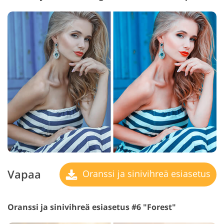
Vapaa
Oranssi ja sinivihreä esiasetus
Oranssi ja sinivihreä esiasetus #6 "Forest"