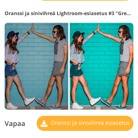
Oranssi ja sinivihreä Lightroom-esiasetus #3 "Greenery"
Vapaa
Oranssi ja sinivihreä esiasetus