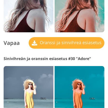
Vapaa
Oranssi ja sinivihreä esiasetus
Sinivihreän ja oranssin esiasetus #30 "Adore"