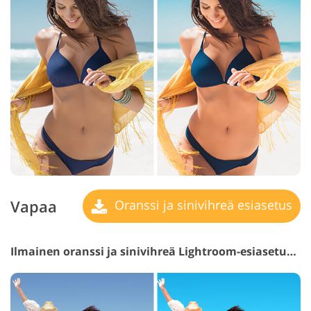
Vapaa
Oranssi ja sinivihreä esiasetus
Ilmainen oranssi ja sinivihreä Lightroom-esiasetus #8 "Darken"