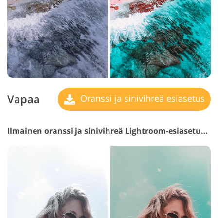
Vapaa
Oranssi ja sinivihreä esiasetus
Ilmainen oranssi ja sinivihreä Lightroom-esiasetus #29 "Haze"