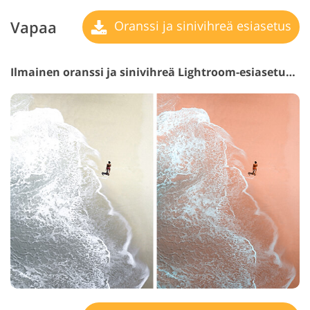
Vapaa
Oranssi ja sinivihreä esiasetus
Ilmainen oranssi ja sinivihreä Lightroom-esiasetus #18 "Oscar"