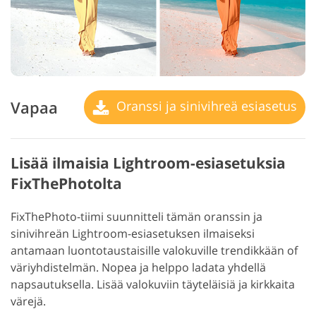
Vapaa
Oranssi ja sinivihreä esiasetus
Lisää ilmaisia Lightroom-esiasetuksia
FixThePhotolta
FixThePhoto-tiimi suunnitteli tämän oranssin ja
sinivihreän Lightroom-esiasetuksen ilmaiseksi
antamaan luontotaustaisille valokuville trendikkään of
väriyhdistelmän. Nopea ja helppo ladata yhdellä
napsautuksella. Lisää valokuviin täyteläisiä ja kirkkaita
värejä.