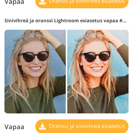
Vapaa
Oranssi ja sinivihreä esiasetus
Sinivihreä ja oranssi Lightroom esiasetus vapaa #2 "Summer"
Vapaa
Oranssi ja sinivihreä esiasetus