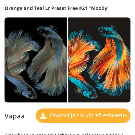
Orange and Teal Lr Preset Free #21 "Moody"
Vapaa
Oranssi ja sinivihreä esiasetus