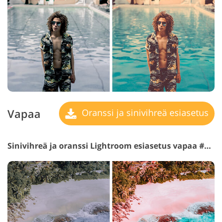
Vapaa
Oranssi ja sinivihreä esiasetus
Sinivihreä ja oranssi Lightroom esiasetus vapaa #28 "Red Planet"