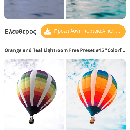
Ελεύθερος
Προεπιλογή πορτοκαλί και γαλαζοπράσινο
Orange and Teal Lightroom Free Preset #15 "Colorful"