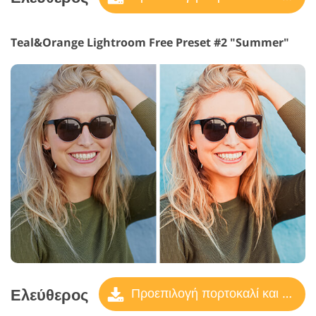
Teal&Orange Lightroom Free Preset #2 "Summer"
Ελεύθερος
Προεπιλογή πορτοκαλί και γαλαζοπράσινο