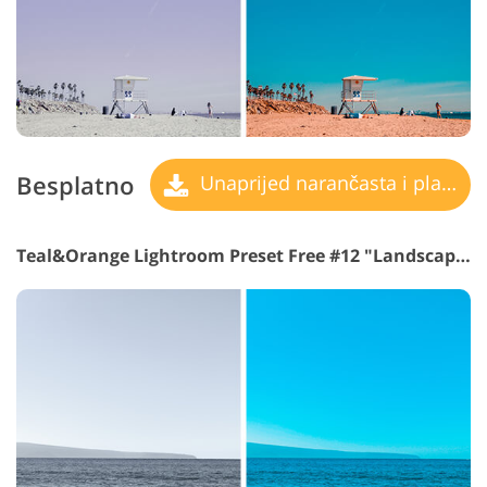
Besplatno
Unaprijed narančasta i plavozelena
Teal&Orange Lightroom Preset Free #12 "Landscape"