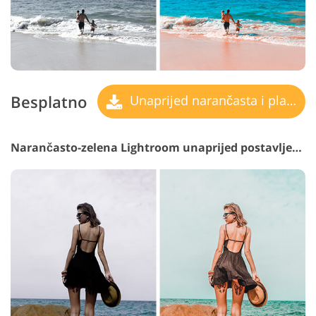
Besplatno
Unaprijed narančasta i plavozelena
Narančasto-zelena Lightroom unaprijed postavljena #13 "Magma"