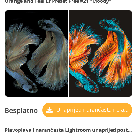
Orange and Teal Lr Preset Free #21 "Moody"
Besplatno
Unaprijed narančasta i plavozelena
Plavoplava i narančasta Lightroom unaprijed postavljena #22 "Summer"