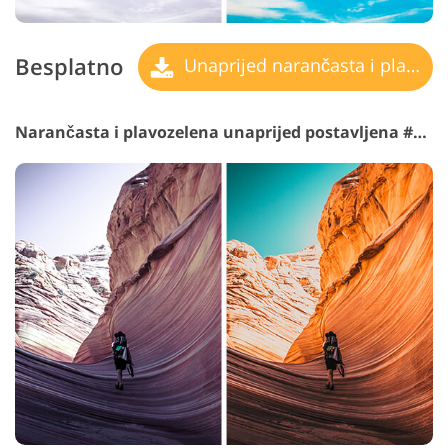
Besplatno
Unaprijed narančasta i plavozelena
Narančasta i plavozelena unaprijed postavljena #16 "Exotic"