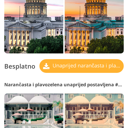
Besplatno
Unaprijed narančasta i plavozelena
Narančasta i plavozelena unaprijed postavljena #27 "Old Film"