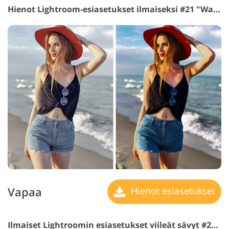
Hienot Lightroom-esiasetukset ilmaiseksi #21 "Warm"
Vapaa
Hienot esiasetukset
Ilmaiset Lightroomin esiasetukset viileät sävyt #22 "Vibrance"