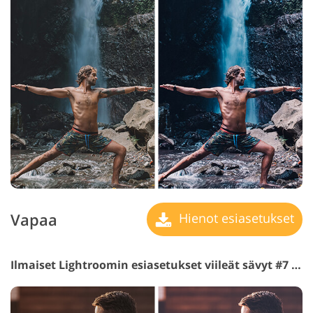
Vapaa
Hienot esiasetukset
Ilmaiset Lightroomin esiasetukset viileät sävyt #7 "Brighten"