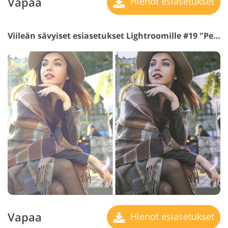
Vapaa
Hienot esiasetukset
Viileän sävyiset esiasetukset Lightroomille #19 "Pearl"
Vapaa
Hienot esiasetukset