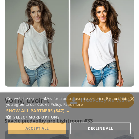
×
Volný, uvolnit
Our website uses cookies for a better user experience. By continuing,
Předvolby na výšku
you agree to our Cookie Policy.
Read more
SHOW ALL PARTNERS
(847) →
SELECT MORE OPTIONS
Skvělé předvolby pro Lightroom #33
ACCEPT ALL
DECLINE ALL