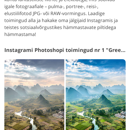
igale fotograafiale – pulma-, portree-, reisi-,
elustiilifotod JPG- või RAW-vormingus. Laadige
toimingud alla ja hakake oma jälgijaid Instagramis ja
teistes sotsiaalvõrgustikes hämmastavate piltidega
hämmastama!
Instagrami Photoshopi toimingud nr 1 "Green Shadow"