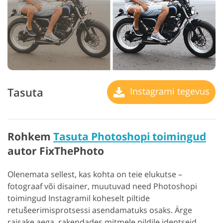
Tasuta
Instagrami tegevus
Rohkem
Tasuta Photoshopi toimingud
autor FixThePhoto
Olenemata sellest, kas kohta on teie elukutse –
fotograaf või disainer, muutuvad need Photoshopi
toimingud Instagramil koheselt piltide
retušeerimisprotsessi asendamatuks osaks. Ärge
raisake aega, rakendades mitmele pildile identseid