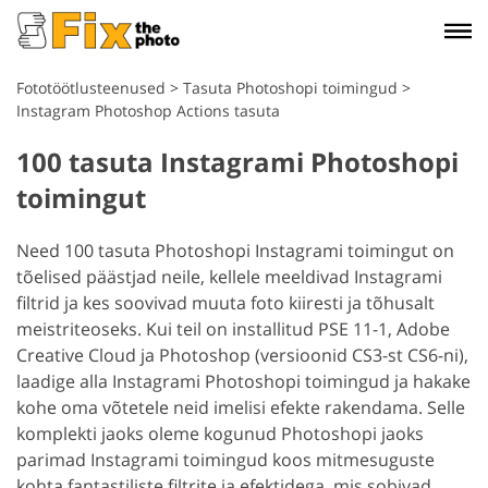
Fototöötlusteenused
>
Tasuta Photoshopi toimingud
>
Instagram Photoshop Actions tasuta
100 tasuta Instagrami Photoshopi
toimingut
Need 100 tasuta Photoshopi Instagrami toimingut on
tõelised päästjad neile, kellele meeldivad Instagrami
filtrid ja kes soovivad muuta foto kiiresti ja tõhusalt
meistriteoseks. Kui teil on installitud PSE 11-1, Adobe
Creative Cloud ja Photoshop (versioonid CS3-st CS6-ni),
laadige alla Instagrami Photoshopi toimingud ja hakake
kohe oma võtetele neid imelisi efekte rakendama. Selle
komplekti jaoks oleme kogunud Photoshopi jaoks
parimad Instagrami toimingud koos mitmesuguste
kohta fantastiliste filtrite ja efektidega, mis sobivad