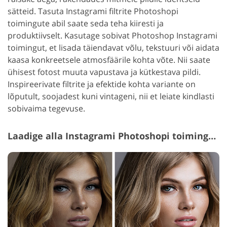
sätteid. Tasuta Instagrami filtrite Photoshopi
toimingute abil saate seda teha kiiresti ja
produktiivselt. Kasutage sobivat Photoshop Instagrami
toimingut, et lisada täiendavat võlu, tekstuuri või aidata
kaasa konkreetsele atmosfäärile kohta võte. Nii saate
ühisest fotost muuta vapustava ja kütkestava pildi.
Inspireerivate filtrite ja efektide kohta variante on
lõputult, soojadest kuni vintageni, nii et leiate kindlasti
sobivaima tegevuse.
Laadige alla Instagrami Photoshopi toimingud #31 "Portrait"