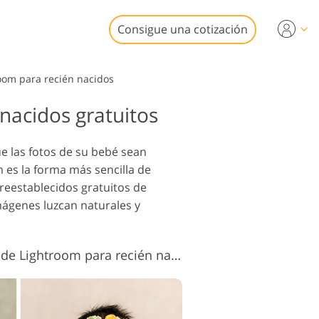
Consigue una cotización
deo
room para recién nacidos
nacidos gratuitos
ionales
edición de
iones de video
iliarias
e las fotos de su bebé sean
m es la forma más sencilla de
 preestablecidos gratuitos de
ágenes luzcan naturales y
estauración
rafías
Ajustes preestablecidos de Lightroom para recién nacidos n.° 2 "Warm Light"