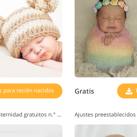
icios de Retoque de
Datos de Entrenamiento de
Servicios de 
Joyas
IA
vid
Gratis
s para recién nacidos
P
Ajustes preestablecidos de maternidad gratuitos n.° 3 "Pure"