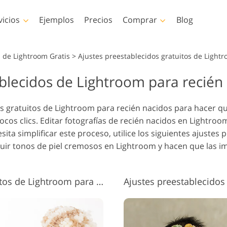
vicios
Ejemplos
Precios
Comprar
Blog
Photoshop
Templates
Vi
s de Lightroom Gratis
>
Ajustes preestablecidos gratuitos de Light
blecidos de Lightroom para recién 
es de Photoshop
Plantillas
LUT profes
Servicios de retoque
Servicios de 
es de Photoshop
Plantillas de marketing
Superposic
e Corporal Servicios
fotográfico de bebés
fotos inmob
s gratuitos de Lightroom para recién nacidos para hacer qu
osiciones de
Tarjetas de San Valentín
ocos clics. Editar fotografías de recién nacidos en Lightroo
hop
Invitaciones de boda
esita simplificar este proceso, utilice los siguientes ajustes
as de Photoshop
Invitación de cumpleaños
ir tonos de piel cremosos en Lightroom y hacen que las im
es Ps Colecciones
infantil
tas
os generados por IA
Servicios de manipulación
Servicios de r
erpone
 prendas de vestir
de imágenes
de fotog
Ajustes preestablecidos gratuitos de Lightroom para recién nacidos n.° 1 "Soft Light"
iones enteras