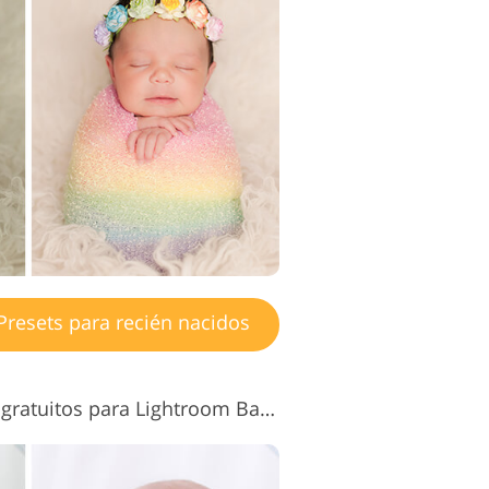
edición de
eo
resets para recién nacidos
Ajustes preestablecidos gratuitos para Lightroom Baby n.° 4 "Light Pink"