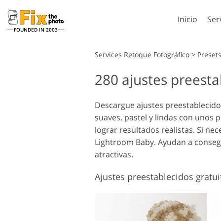
Inicio
Ser
FOUNDED IN 2003
Lightroom
Services Retoque Fotográfico
>
Preset
280 ajustes preesta
Preestablecidos de
Accion
Lightroom
Servicios de retoque en la
Pincel
Retoqu
cabeza
Colecciones completas
Descargue ajustes preestablecido
Superp
de preajustes LR
suaves, pastel y lindas con unos p
Photos
Ajustes preestablecidos
lograr resultados realistas. Si nec
Textur
de mejor oferta
Lightroom Baby. Ayudan a consegu
Accion
Colección móvil
atractivas.
comple
Servicios de Edición de
Model
Ps sup
Fotos de Bodas
para
colecc