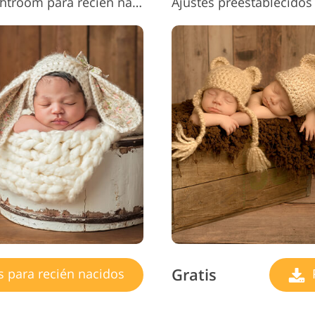
Ajustes preestablecidos de Lightroom para recién nacidos n.° 13 "Joyful"
Gratis
s para recién nacidos
P