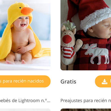
Gratis
s para recién nacidos
P
Ajustes preestablecidos para bebés de Lightroom n.º 7 "B&W Soft"
Preajustes para recién 