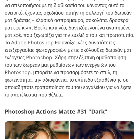
να απλοποιήσουμε τη διαδικασία του κάνοντας αυτό το
ονειρικό, έχοντας σχεδιάσει αυτήν τη συλλογή του δωρεάν
ματ δράσεις – κλασικό ασπρόμαυρο, σοκολάτα, δροσερά
ματ εφέ κ.λπ. Βρείτε κάτι νέο, δανειζόμενοι ένα αγαπημένο
ματ εφέ, που ξεχωρίζει για την ευελιξία του και πρωτοτυπία.
Το Adobe Photoshop θα ανοίξει νέες δυνατότητες
επεξεργασίας φωτογραφιών με τις ακόλουθες δωρεάν ματ
ενέργειες Photoshop. Χάρη στην έξυπνη ομαδοποίηση
του των δωρεάν ματ ρυθμίσεων των ενεργειών του
Photoshop, μπορείτε να προσαρμόσετε το στυλ, τη
φωτεινότητα, την αδιαφάνεια, το επίπεδο εξασθένισης σε
οποιαδήποτε τροποποίηση του του εργαλείου για να έχετε
το αποτέλεσμα που θέλετε.
Photoshop Actions Matte #31 "Dark"