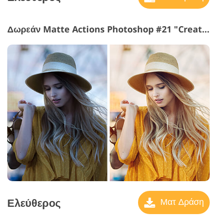
Δωρεάν Matte Actions Photoshop #21 "Creative"
Ελεύθερος
Ματ Δράση