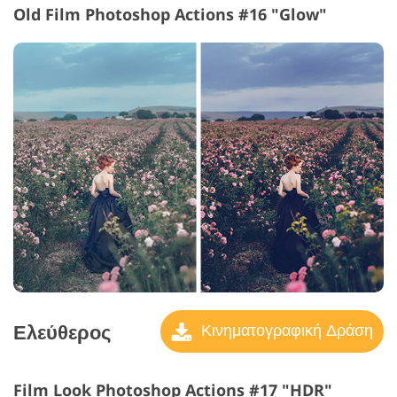
Old Film Photoshop Actions #16 "Glow"
Ελεύθερος
Κινηματογραφική Δράση
Film Look Photoshop Actions #17 "HDR"