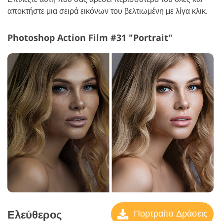
αποκτήστε μια σειρά εικόνων του βελτιωμένη με λίγα κλικ.
Photoshop Action Film #31 "Portrait"
Ελεύθερος
Πορτραίτα Δράσεις