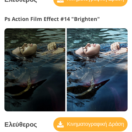
Ps Action Film Effect #14 "Brighten"
Ελεύθερος
Κινηματογραφική Δράση