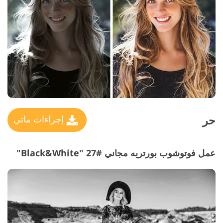
حر
إجراءات ماتي
عمل فوتوشوب بورتريه مجاني #27 "Black&White"