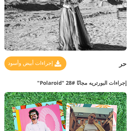
حر
إجراءات أبيض وأسود
إجراءات البورتريه مجانًا #28 "Polaroid"