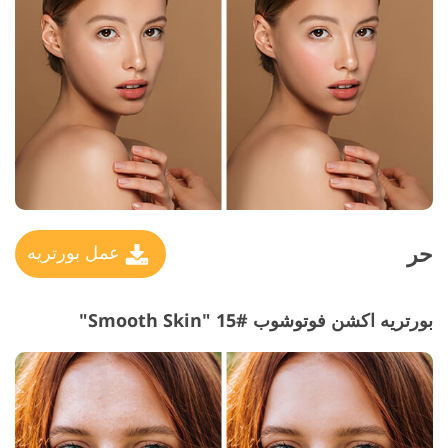
حر
عمل بورتريه
بورتريه اكشن فوتوشوب #15 "Smooth Skin"