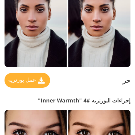
حر
عمل بورتريه
إجراءات البورتريه #4 "Inner Warmth"