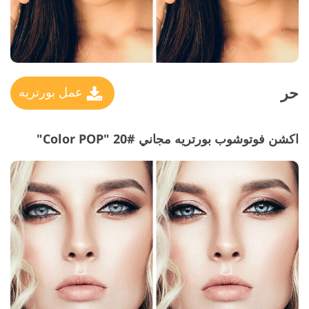
حر
عمل بورتريه
اكشن فوتوشوب بورتريه مجاني #20 "Color POP"