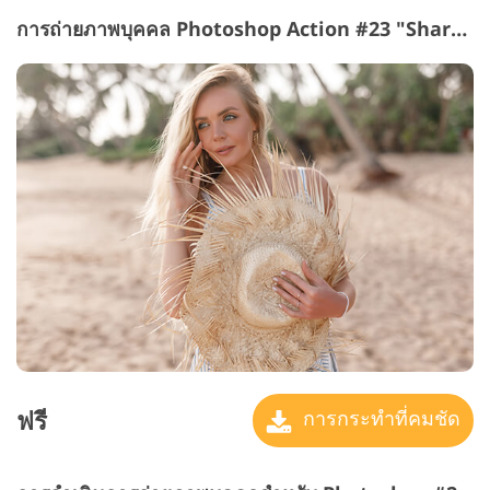
การถ่ายภาพบุคคล Photoshop Action #23 "Sharpen"
ฟรี
การกระทำที่คมชัด