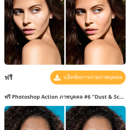
ฟรี
แอ็คชั่นการถ่ายภาพบุคคล
ฟรี Photoshop Action ภาพบุคคล #6 "Dust & Scratches"