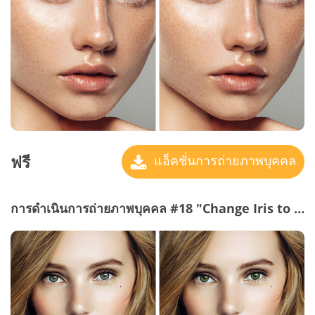
ฟรี
แอ็คชั่นการถ่ายภาพบุคคล
การดำเนินการถ่ายภาพบุคคล #18 "Change Iris to Green"