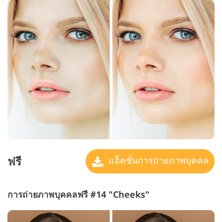
ฟรี
แอ็คชั่นการถ่ายภาพบุคคล
การถ่ายภาพบุคคลฟรี #14 "Cheeks"