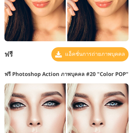
ฟรี
แอ็คชั่นการถ่ายภาพบุคคล
ฟรี Photoshop Action ภาพบุคคล #20 "Color POP"