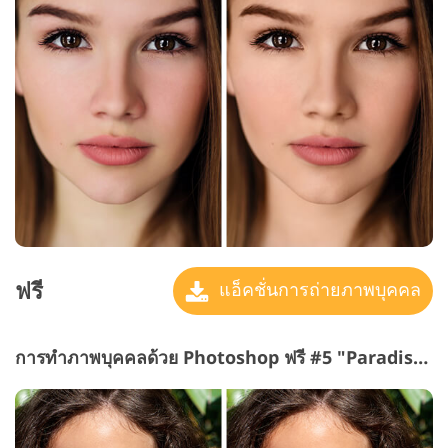
ฟรี
แอ็คชั่นการถ่ายภาพบุคคล
การทำภาพบุคคลด้วย Photoshop ฟรี #5 "Paradise Islands"