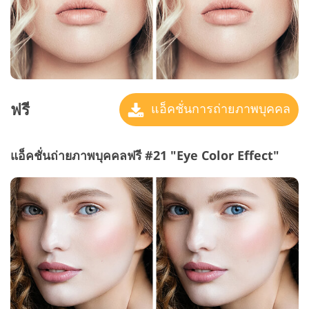
ฟรี
แอ็คชั่นการถ่ายภาพบุคคล
แอ็คชั่นถ่ายภาพบุคคลฟรี #21 "Eye Color Effect"