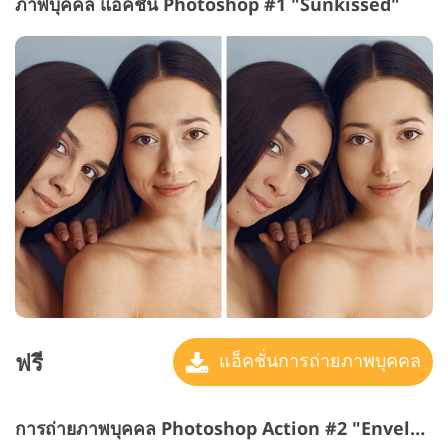
ภาพบุคคล แอ็คชัน Photoshop #1 "Sunkissed"
ฟรี
แอ็คชั่นการถ่ายภาพบุคคล
การถ่ายภาพบุคคล Photoshop Action #2 "Enveloped by Sunlight"