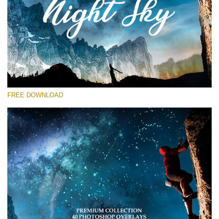
Xin hãy lựa chọn
Free Star Overlay #15
Small 800*533px
Night Sky
(40 Overlays)
FREE DOWNLOAD
Large 6000*4000px
Sky Boundless
(347 Overlays)
Large 6000*4000px
Entire Collection
(1783 Overlays)
Large 6000*4000px