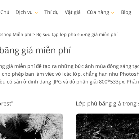
 Chủ
Dịch vụ
Thí dụ
Vật giá
Cửa hàng
Blog
Photoshop
Templates
oshop Miễn phí
>
Bộ sưu tập lớp phủ sương giá miễn phí
băng giá miễn phí
Thao tác Photoshop
Mẫu
LUT 
Dịch vụ chỉnh sửa ảnh em
Dịch vụ 
Bàn chải Photoshop
Các mẫu tiếp thị
Lớp 
Làm đẹp cơ thể Dịch vụ
bé
ng giá miễn phí để tạo ra những bức ảnh mùa đông sáng tạo
Lớp phủ Photoshop
Thiệp ngày lễ tình nhân
o cho phép bạn làm việc với các lớp, chẳng hạn như Photos
Hoạ tiết Photoshop
Thiệp mời đám cưới
u có sẵn ở định dạng .JPG và độ phân giải 800*533px. Phải m
Ps Actions Toàn bộ Bộ
Lời mời sinh nhật của trẻ
sưu tập
em
Ps Overlay Toàn bộ Bộ
rest"
Lớp phủ băng giá trong 
Mô hình quần áo được tạo
Dịch vụ chỉnh sửa hình ảnh
Dịch 
sưu tập
ra bằng AI