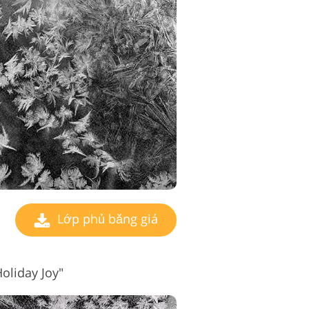
Lớp phủ băng giá
oliday Joy"