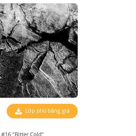
Lớp phủ băng giá
#16 "Bitter Cold"