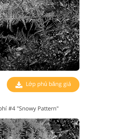
ụ chỉnh sửa video
Lớp phủ băng giá
phí #4 "Snowy Pattern"