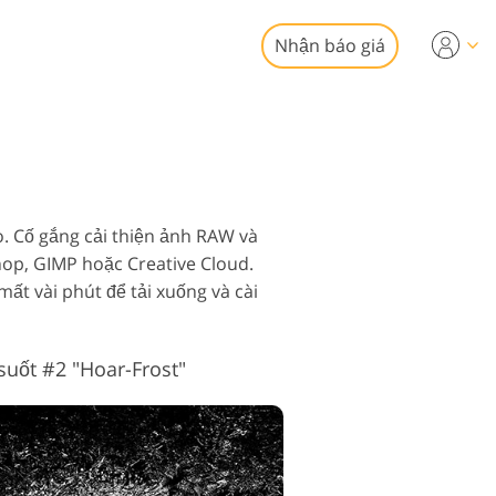
Nhận báo giá
Video
chuyên nghiệp
chỉnh sửa ảnh bất
phủ Video
động sản
. Cố gắng cải thiện ảnh RAW và
hop, GIMP hoặc Creative Cloud.
ất vài phút để tải xuống và cài
suốt #2 "Hoar-Frost"
vụ phục hồi ảnh