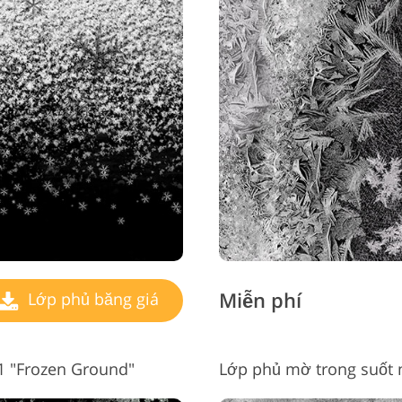
Miễn phí
Lớp phủ băng giá
1 "Frozen Ground"
Lớp phủ mờ trong suốt m