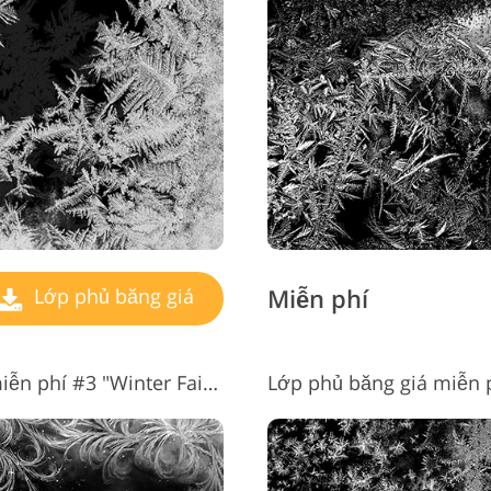
Dịch vụ sửa lại đồ trang sức
Dữ liệu Đào tạo AI
Dịch v
Miễn phí
Lớp phủ băng giá
Lớp phủ băng giá trong suốt miễn phí #3 "Winter Fairytale"
Lớp phủ băng giá miễn 