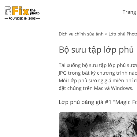
Trang
FOUNDED IN 2003
Lightroom
Dịch vụ chỉnh sửa ảnh
>
Lớp phủ Phot
Bộ sưu tập lớp phủ 
Cài đặt sẵn Lightroom
Dịch vụ chỉnh sửa hình ảnh
Toàn bộ Bộ sưu tập đặt
chụp đầu
trước LR
Tải xuống bộ sưu tập lớp phủ sươ
JPG trong bất kỳ chương trình nà
Thỏa thuận tốt nhất
Presets
Mỗi Lớp phủ sương giá miễn phí đề
đặt chúng trên Mac và Windows.
Bộ sưu tập di động
Lớp phủ băng giá #1 "Magic Fo
Dịch vụ chỉnh sửa ảnh cưới