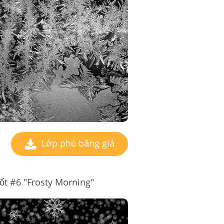
Lớp phủ băng giá
ốt #6 "Frosty Morning"