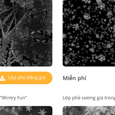
Miễn phí
Lớp phủ băng giá
"Wintry Fun"