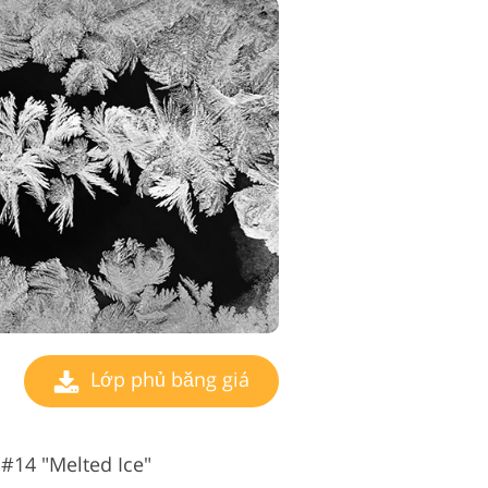
Lớp phủ băng giá
14 "Melted Ice"