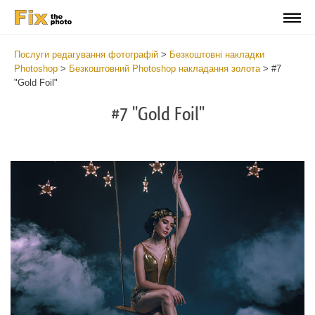
Послуги редагування фотографій
>
Безкоштовні накладки
Photoshop
>
Безкоштовний Photoshop накладання золота
>
#7
"Gold Foil"
#7 "Gold Foil"
Do
Fr
Ov