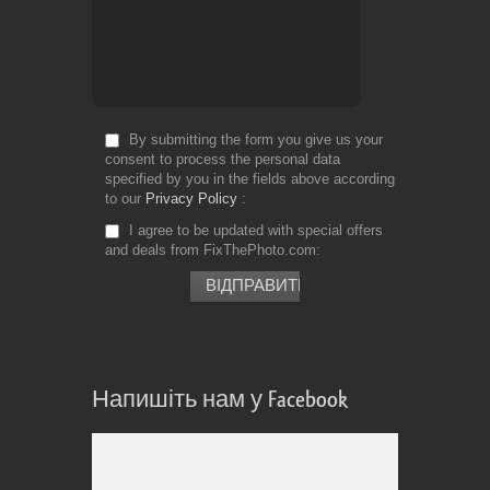
By submitting the form you give us your
consent to process the personal data
specified by you in the fields above according
to our
Privacy Policy
I agree to be updated with special offers
and deals from FixThePhoto.com
Напишіть нам у Facebook