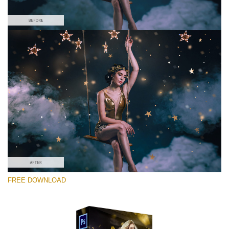
Please select
Free Photoshop Overlay #7
Small 800*533px
Gold Confetti
(46 Overlays)
Large 6000*4000px
FREE DOWNLOAD
Fairy Tale (344 Overlays)
Large 6000*4000px
Entire Collection